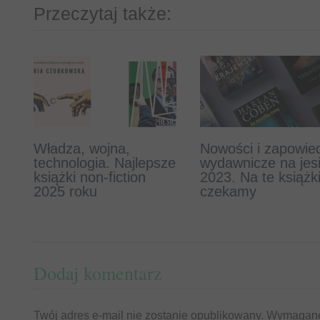
Przeczytaj także:
Władza, wojna,
Książki o psach, które
Nowości i zapowied
Już jest zwiastun f
technologia. Najlepsze
musisz przeczytać
wydawnicze na jes
Amok o historii
książki non-fiction
2023. Na te książk
pisarza-mordercy
2025 roku
czekamy
Krystiana Bali
Dodaj komentarz
Twój adres e-mail nie zostanie opublikowany.
Wymagane