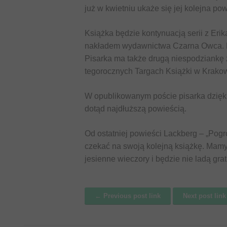
już w kwietniu ukaże się jej kolejna po
Książka będzie kontynuacją serii z Eri
nakładem wydawnictwa Czarna Owca. Po
Pisarka ma także drugą niespodziankę 
tegorocznych Targach Książki w Krakow
W opublikowanym poście pisarka dzięk
dotąd najdłuższą powieścią.
Od ostatniej powieści Lackberg – „Pogr
czekać na swoją kolejną książkę. Mamy 
jesienne wieczory i będzie nie ladą grat
← Previous post link
Next post lin
Post navigation