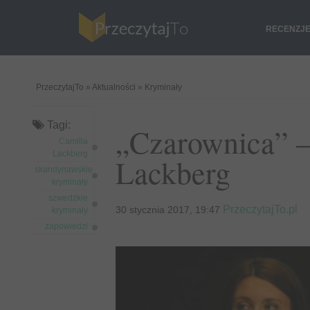
RECENZJ
PrzeczytajTo
»
Aktualności
»
Kryminały
Tagi:
„Czarownica” –
Camilla
Lackberg
Lackberg
skandynawskie
kryminały
szwedzkie
PrzeczytajTo.pl
30 stycznia 2017, 19:47
kryminały
zapowiedzi