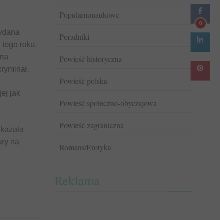
Popularnonaukowe
0
wydana
Poradniki
tego roku.
 na
Powieść historyczna
ryminał.
Powieść polska
jej jak
Powieść społeczno-obyczajowa
Powieść zagraniczna
 kazała
ury na
Romans/Erotyka
Reklama