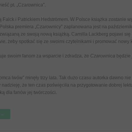
wieść pt. „Czarownica”.
ką Falck i Patrickiem Hedströmem. W Polsce książka zostanie 
lska premiera „Czarownicy” zaplanowana jest na październik 
związaną ze swoją nową książką. Camilla Lackberg pojawi się
ie, żeby spotkać się ze swoimi czytelnikami i promować nowy k
uje swoim fanom za wsparcie i zdradza, że
Czarownica
będzie 
omca lwów” minęły trzy lata. Tak dużo czasu autorka dawno nie
nadzieję, że ten czas poświęciła na przygotowanie dobrej lekt
ką dla fanów jej twórczości.
k →