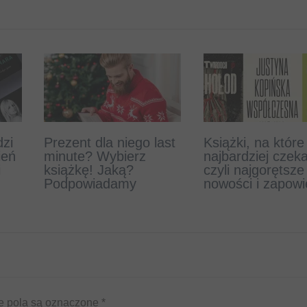
zi
ilmu
Prezent dla niego last
Z londyńskiego
Książki, na które
Powstała gra
ień
minute? Wybierz
magazynu skradziono
najbardziej czek
inspirowana pro
i
książkę! Jaką?
dzieła Mikołaja
czyli najgorętsze
Harukiego
Podpowiadamy
Kopernika i Leonarda
nowości i zapowi
Murakamiego!
da Vinci
 pola są oznaczone
*