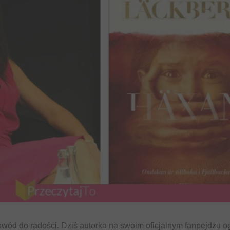
wód do radości. Dziś autorka na swoim oficjalnym fanpejdżu og