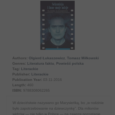
Authors:
Olgierd Łukaszewicz
,
Tomasz Miłkowski
Genres:
Literatura faktu
,
Powieść polska
Tag:
Literackie
Publisher:
Literackie
Publication Year:
03-11-2016
Length:
460
ISBN:
9788308062265
W dzieciństwie nazywano go Marysieńką, bo „w rodzinie
było zapotrzebowanie na dziewczynkę”. Dla milionów
widzów — nie tylko w Polsce — na zawsze pozostanie