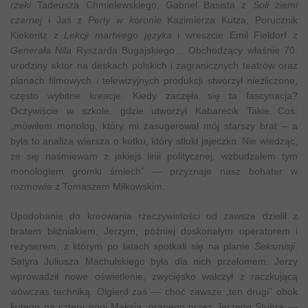
rzeki
Tadeusza Chmielewskiego, Gabriel Basista z
Soli ziemi
czarnej
i Jaś z
Perły w koronie
Kazimierza Kutza, Porucznik
Kiekeritz z
Lekcji martwego języka
i wreszcie Emil Fieldorf z
Generała Nila
Ryszarda Bugajskiego… Obchodzący właśnie 70.
urodziny aktor na deskach polskich i zagranicznych teatrów oraz
planach filmowych i telewizyjnych produkcji stworzył niezliczone,
często wybitne kreacje. Kiedy zaczęła się ta fascynacja?
Oczywiście w szkole, gdzie utworzył Kabarecik Takie Coś:
„mówiłem monolog, który mi zasugerował mój starszy brat – a
była to analiza wiersza o kotku, który stłukł jajeczko. Nie wiedząc,
że się naśmiewam z jakiejś linii politycznej, wzbudzałem tym
monologiem gromki śmiech” — przyznaje nasz bohater w
rozmowie z Tomaszem Miłkowskim.
Upodobanie do kreowania rzeczywistości od zawsze dzielił z
bratem bliźniakiem, Jerzym, później doskonałym operatorem i
reżyserem, z którym po latach spotkali się na planie
Seksmisji
.
Satyra Juliusza Machulskiego była dla nich przełomem. Jerzy
wprowadził nowe oświetlenie, zwycięsko walczył z raczkującą
wówczas techniką. Olgierd zaś — choć zawsze „ten drugi” obok
kutego na cztery nogi Maksia, granego przez Jerzego Stuhra —