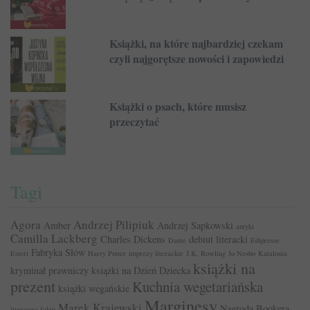
Książki, na które najbardziej czekam
czyli najgorętsze nowości i zapowiedzi
Książki o psach, które musisz
przeczytać
Tagi
Agora
Andrzej Pilipiuk
Amber
Andrzej Sapkowski
antyki
Camilla Lackberg
Charles Dickens
debiut literacki
Dante
Edipresse
Fabryka Słów
Esteri
Harry Potter
imprezy literackie
J.K. Rowling
Jo Nesbo
Katalonia
książki na
kryminał prawniczy
książki na Dzień Dziecka
prezent
Kuchnia wegetariańska
książki wegańskie
Marginesy
Marek Krajewski
Nagroda Bookera
literatura faktu