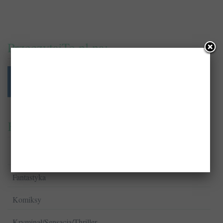
PrzeczytajTo.pl na:
Kategorie
Biografie
Fantastyka
Komiksy
Kryminał/Sensacja/Thriller