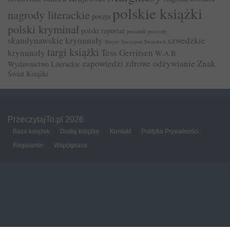
polskie książki
nagrody literackie
poezja
polski kryminał
polski reportaż
poradnik
pszczoły
skandynawskie kryminały
szwedzkie
Slayer
Szczepan Twardoch
targi książki
kryminały
Tess Gerritsen
W.A.B.
zapowiedzi
zdrowe odżywianie
Znak
Wydawnictwo Literackie
Świat Książki
PrzeczytajTo.pl 2026
Baza książek
Dodaj książkę
Kontakt
Polityka Prywatności
Regulamin
Współpraca