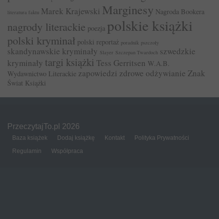
Marginesy
Marek Krajewski
Nagroda Bookera
literatura faktu
polskie książki
nagrody literackie
poezja
polski kryminał
polski reportaż
poradnik
pszczoły
skandynawskie kryminały
szwedzkie
Slayer
Szczepan Twardoch
targi książki
kryminały
Tess Gerritsen
W.A.B.
zapowiedzi
zdrowe odżywianie
Znak
Wydawnictwo Literackie
Świat Książki
PrzeczytajTo.pl 2026
Baza książek
Dodaj książkę
Kontakt
Polityka Prywatności
Regulamin
Współpraca