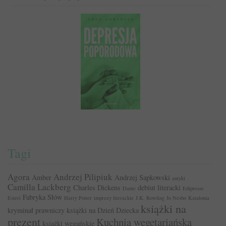
Tagi
Agora
Andrzej Pilipiuk
Amber
Andrzej Sapkowski
antyki
Camilla Lackberg
Charles Dickens
debiut literacki
Dante
Edipresse
Fabryka Słów
Esteri
Harry Potter
imprezy literackie
J.K. Rowling
Jo Nesbo
Katalonia
książki na
kryminał prawniczy
książki na Dzień Dziecka
prezent
Kuchnia wegetariańska
książki wegańskie