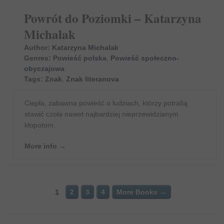
Powrót do Poziomki – Katarzyna
Michalak
Author:
Katarzyna Michalak
Genres:
Powieść polska
,
Powieść społeczno-
obyczajowa
Tags:
Znak
,
Znak literanova
Ciepła, zabawna powieść o ludziach, którzy potrafią
stawić czoła nawet najbardziej nieprzewidzianym
kłopotom.
More info →
1
2
3
4
More Books →