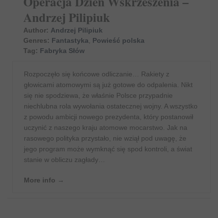
Operacja Dzień Wskrzeszenia –
Andrzej Pilipiuk
Author:
Andrzej Pilipiuk
Genres:
Fantastyka
,
Powieść polska
Tag:
Fabryka Słów
Rozpoczęło się końcowe odliczanie… Rakiety z
głowicami atomowymi są już gotowe do odpalenia. Nikt
się nie spodziewa, że właśnie Polsce przypadnie
niechlubna rola wywołania ostatecznej wojny. A wszystko
z powodu ambicji nowego prezydenta, który postanowił
uczynić z naszego kraju atomowe mocarstwo. Jak na
rasowego polityka przystało, nie wziął pod uwagę, że
jego program może wymknąć się spod kontroli, a świat
stanie w obliczu zagłady…
More info →