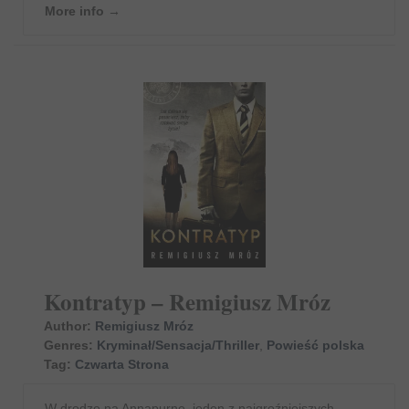
More info →
Kontratyp – Remigiusz Mróz
Author:
Remigiusz Mróz
Genres:
Kryminał/Sensacja/Thriller
,
Powieść polska
Tag:
Czwarta Strona
W drodze na Annapurnę, jeden z najgroźniejszych