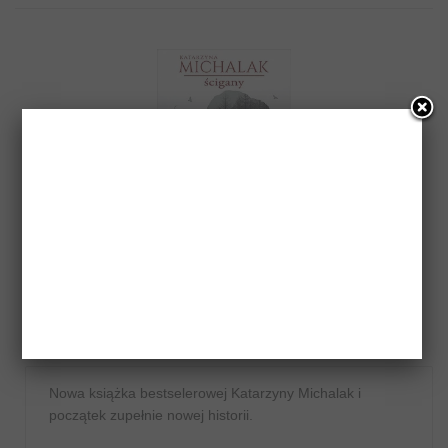
Ścigany – Katarzyna Michalak
Author:
Katarzyna Michalak
Genres:
Kryminał/Sensacja/Thriller
,
Powieść polska
Tag:
Znak literanova
Nowa książka bestselerowej Katarzyny Michalak i
początek zupełnie nowej historii.