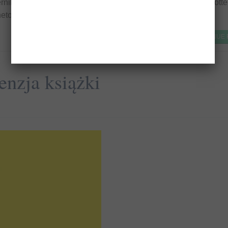
nik to głośny tytuł będący kontynuacją losów Harr’ego Potte
rnetowych.
CONTINUE
cenzja książki