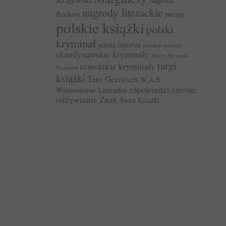
Nagroda
nagrody literackie
Bookera
poezja
polskie książki
polski
kryminał
polski reportaż
poradnik
pszczoły
skandynawskie kryminały
Slayer
Szczepan
targi
szwedzkie kryminały
Twardoch
książki
Tess Gerritsen
W.A.B.
zapowiedzi
zdrowe
Wydawnictwo Literackie
odżywianie
Znak
Świat Książki