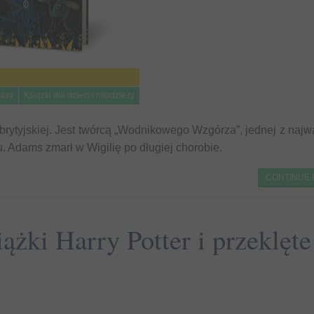
tasy
Książki dla dzieci i młodzieży
brytyjskiej. Jest twórcą „Wodnikowego Wzgórza”, jednej z najw
. Adams zmarł w Wigilię po długiej chorobie.
CONTINUE
ążki Harry Potter i przeklęte