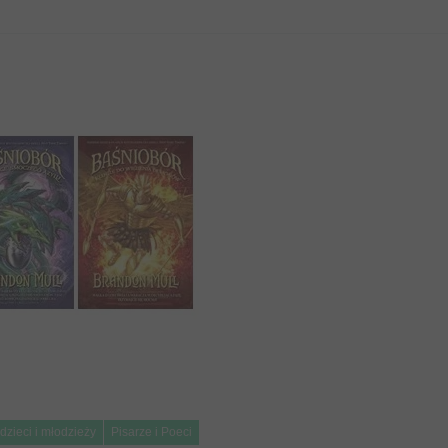
 dzieci i młodzieży
Pisarze i Poeci