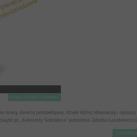
Książki dla dzieci i młodzieży
e nową, świeżą perspektywę, dzięki której obserwują i opisują 
książki pt. „Kalesony Sokratesa” autorstwa Jakuba Łaszkiewicza
CONTINUE