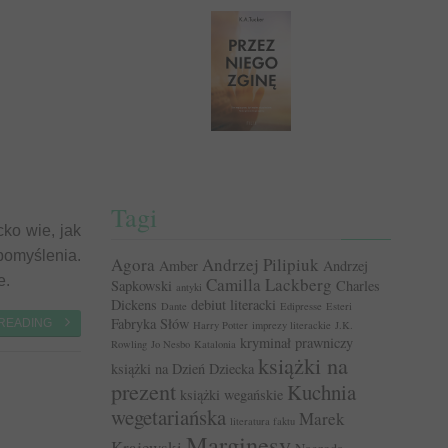
Tagi
cko wie, jak
pomyślenia.
Agora
Andrzej Pilipiuk
Amber
Andrzej
e.
Camilla Lackberg
Sapkowski
Charles
antyki
Dickens
debiut literacki
Dante
Edipresse
Esteri
Fabryka Słów
 READING
Harry Potter
imprezy literackie
J.K.
kryminał prawniczy
Rowling
Jo Nesbo
Katalonia
książki na
książki na Dzień Dziecka
prezent
Kuchnia
książki wegańskie
wegetariańska
Marek
literatura faktu
Marginesy
Krajewski