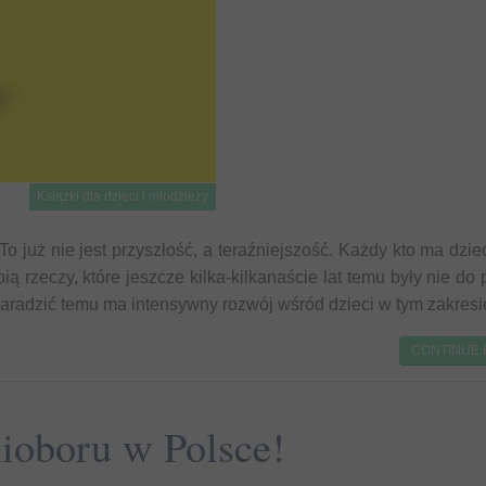
Książki dla dzieci i młodzieży
o już nie jest przyszłość, a teraźniejszość. Każdy kto ma dzie
rzeczy, które jeszcze kilka-kilkanaście lat temu były nie do 
zaradzić temu ma intensywny rozwój wśród dzieci w tym zakresi
CONTINUE
ioboru w Polsce!