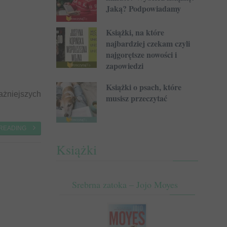
Jaką? Podpowiadamy
Książki, na które
najbardziej czekam czyli
najgorętsze nowości i
zapowiedzi
Książki o psach, które
ażniejszych
musisz przeczytać
 READING
Książki
Srebrna zatoka – Jojo Moyes