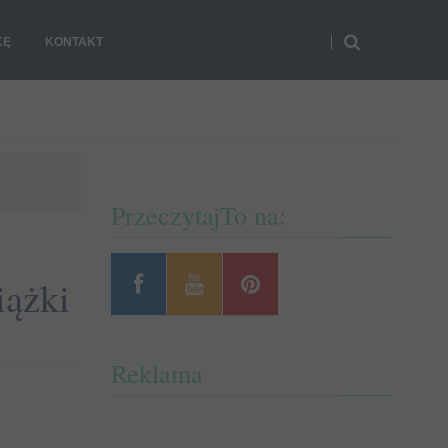
KĘ
KONTAKT
PrzeczytajTo na:
iążki
Reklama