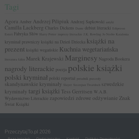
Tagi
Agora
Andrzej Pilipiuk
Amber
Andrzej Sapkowski
antyki
Camilla Lackberg
Charles Dickens
debiut literacki
Dante
Edipresse
Fabryka Słów
Esteri
Harry Potter
imprezy literackie
J.K. Rowling
Jo Nesbo
Katalonia
książki na
kryminał prawniczy
książki na Dzień Dziecka
prezent
Kuchnia wegetariańska
książki wegańskie
Marginesy
Marek Krajewski
Nagroda Bookera
literatura faktu
polskie książki
nagrody literackie
poezja
polski kryminał
polski reportaż
poradnik
pszczoły
skandynawskie kryminały
szwedzkie
Slayer
Szczepan Twardoch
targi książki
kryminały
Tess Gerritsen
W.A.B.
zapowiedzi
zdrowe odżywianie
Znak
Wydawnictwo Literackie
Świat Książki
PrzeczytajTo.pl 2026
Baza książek
Dodaj książkę
Kontakt
Polityka Prywatności