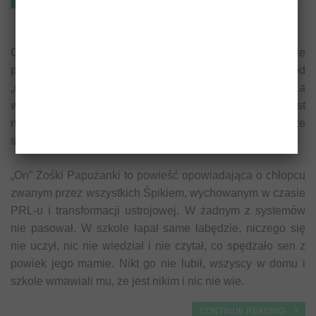
Powieść obyczajowa
Co by było gdybyś żył w poukładanym świecie i nagle
pojawił się w nim ktoś, kto kompletnie odstaje od
„normalności”, kto nigdzie nie pasuje i nigdzie nie może, a
wręcz nie chce się wpasować? Właśnie o takim kimś jest
najnowsza książka Zośki Papużanki pt. „On”, która ukaże
się 16 marca.
„On” Zośki Papużanki to powieść opowiadająca o chłopcu
zwanym przez wszystkich Śpikiem, wychowanym w czasie
PRL-u i transformacji ustrojowej. W żadnym z systemów
nie pasował. W szkole łapał same łabędzie, niczego się
nie uczył, nic nie wiedział i nie czytał, co spędzało sen z
powiek jego mamie. Nikt go nie lubił, wszyscy w domu i
szkole wmawiali mu, że jest nikim i nic nie wie.
CONTINUE READING