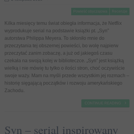
Powieść obyczajowa
Recenzje
Kilka miesięcy temu świat obiegła informacja, że Netflix
wyprodukuje serial na podstawie książki pt. „Syn”
autorstwa Philippa Meyera. To skłoniło mnie do
przeczytania tej obszernej powieści, bo wolę najpierw
przeczytać zanim zobaczę, a już od jakiegoś czasu
czekała na swoją kolej w biblioteczce. „Syn” jest książką
wielką i nie mówię tu tylko o ilości stron, choć oczywiście
swoje waży. Mam na myśli przede wszystkim jej rozmach –
historię sięgającą początków i rozwoju amerykańskiego
Zachodu.
CONTINUE READING
Syn – serial inspirowany