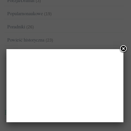
Poezja/Dramat
(3)
Popularnonaukowe
(19)
Poradniki
(26)
Powieść historyczna
(23)
Powieść polska
(48)
Powieść społeczno-obyczajowa
(88)
Powieść zagraniczna
(69)
Romans/Erotyka
(13)
Reklama