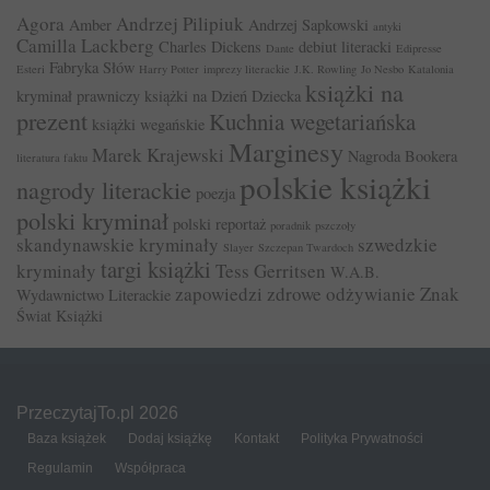
Agora
Andrzej Pilipiuk
Amber
Andrzej Sapkowski
antyki
Camilla Lackberg
Charles Dickens
debiut literacki
Dante
Edipresse
Fabryka Słów
Esteri
Harry Potter
imprezy literackie
J.K. Rowling
Jo Nesbo
Katalonia
książki na
kryminał prawniczy
książki na Dzień Dziecka
prezent
Kuchnia wegetariańska
książki wegańskie
Marginesy
Marek Krajewski
Nagroda Bookera
literatura faktu
polskie książki
nagrody literackie
poezja
polski kryminał
polski reportaż
poradnik
pszczoły
skandynawskie kryminały
szwedzkie
Slayer
Szczepan Twardoch
targi książki
kryminały
Tess Gerritsen
W.A.B.
zapowiedzi
zdrowe odżywianie
Znak
Wydawnictwo Literackie
Świat Książki
PrzeczytajTo.pl 2026
Baza książek
Dodaj książkę
Kontakt
Polityka Prywatności
Regulamin
Współpraca