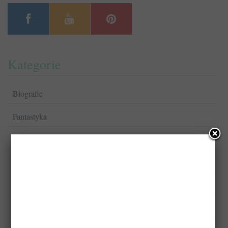
Kategorie
Biografie
Fantastyka
Komiksy
Kryminał/Sensacja/Thriller
Książki dla dzieci
Książki dla młodzieży