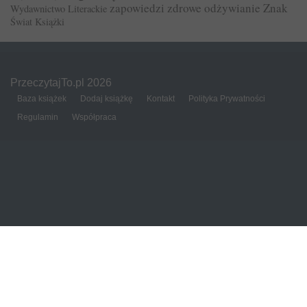
zapowiedzi
zdrowe odżywianie
Znak
Wydawnictwo Literackie
Świat Książki
PrzeczytajTo.pl 2026
Baza książek
Dodaj książkę
Kontakt
Polityka Prywatności
Regulamin
Współpraca