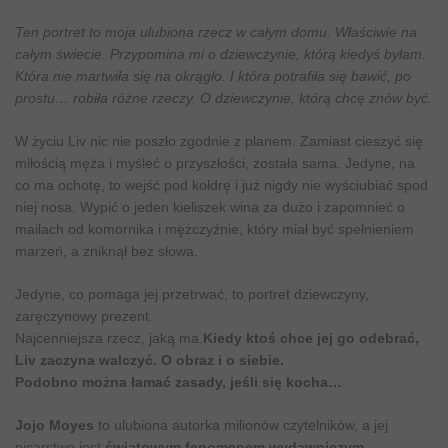
Ten portret to moja ulubiona rzecz w całym domu. Właściwie na
całym świecie. Przypomina mi o dziewczynie, którą kiedyś byłam.
Która nie martwiła się na okrągło. I która potrafiła się bawić, po
prostu… robiła różne rzeczy. O dziewczynie, którą chcę znów być.
W życiu Liv nic nie poszło zgodnie z planem. Zamiast cieszyć się
miłością męża i myśleć o przyszłości, została sama. Jedyne, na
co ma ochotę, to wejść pod kołdrę i już nigdy nie wyściubiać spod
niej nosa. Wypić o jeden kieliszek wina za dużo i zapomnieć o
mailach od komornika i mężczyźnie, który miał być spełnieniem
marzeń, a zniknął bez słowa.
Jedyne, co pomaga jej przetrwać, to portret dziewczyny,
zaręczynowy prezent.
Najcenniejsza rzecz, jaką ma.
Kiedy ktoś chce jej go odebrać,
Liv zaczyna walczyć. O obraz i o siebie.
Podobno można łamać zasady, jeśli się kocha…
Jojo Moyes
to ulubiona autorka milionów czytelników, a jej
pisarstwo jest
światowym fenomenem wydawniczym
.