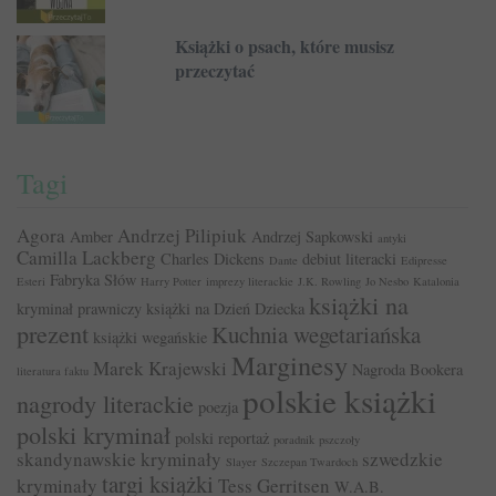
Książki o psach, które musisz
przeczytać
Tagi
Agora
Andrzej Pilipiuk
Amber
Andrzej Sapkowski
antyki
Camilla Lackberg
Charles Dickens
debiut literacki
Dante
Edipresse
Fabryka Słów
Esteri
Harry Potter
imprezy literackie
J.K. Rowling
Jo Nesbo
Katalonia
książki na
kryminał prawniczy
książki na Dzień Dziecka
prezent
Kuchnia wegetariańska
książki wegańskie
Marginesy
Marek Krajewski
Nagroda Bookera
literatura faktu
polskie książki
nagrody literackie
poezja
polski kryminał
polski reportaż
poradnik
pszczoły
skandynawskie kryminały
szwedzkie
Slayer
Szczepan Twardoch
targi książki
kryminały
Tess Gerritsen
W.A.B.