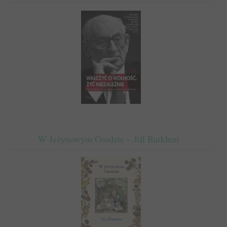
W Jeżynowym Grodzie – Jill Barklem