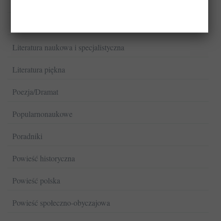
Książki kucharskie
Literatura faktu
Literatura naukowa i specjalistyczna
Literatura piękna
Poezja/Dramat
Popularnonaukowe
Poradniki
Powieść historyczna
Powieść polska
Powieść społeczno-obyczajowa