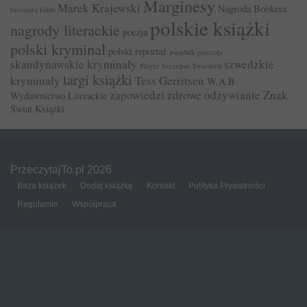
Marginesy
Marek Krajewski
Nagroda Bookera
literatura faktu
polskie książki
nagrody literackie
poezja
polski kryminał
polski reportaż
poradnik
pszczoły
skandynawskie kryminały
szwedzkie
Slayer
Szczepan Twardoch
targi książki
kryminały
Tess Gerritsen
W.A.B.
zapowiedzi
zdrowe odżywianie
Znak
Wydawnictwo Literackie
Świat Książki
PrzeczytajTo.pl 2026
Baza książek
Dodaj książkę
Kontakt
Polityka Prywatności
Regulamin
Współpraca