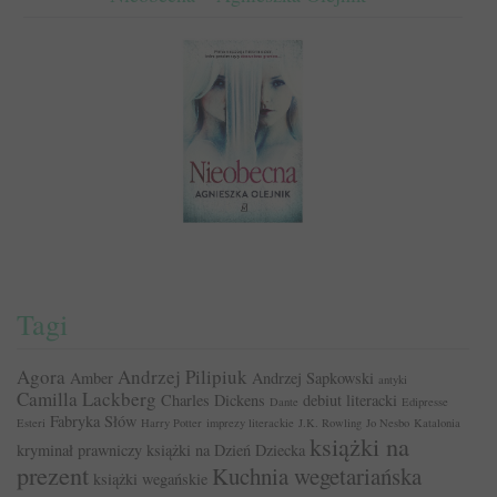
Tagi
Agora
Andrzej Pilipiuk
Amber
Andrzej Sapkowski
antyki
Camilla Lackberg
Charles Dickens
debiut literacki
Dante
Edipresse
Fabryka Słów
Esteri
Harry Potter
imprezy literackie
J.K. Rowling
Jo Nesbo
Katalonia
książki na
kryminał prawniczy
książki na Dzień Dziecka
prezent
Kuchnia wegetariańska
książki wegańskie