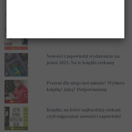
Najnowsze
Władza, wojna, technologia. Najlepsze
książki non-fiction 2025 roku
Nowości i zapowiedzi wydawnicze na
jesień 2023. Na te książki czekamy
Prezent dla niego last minute? Wybierz
książkę! Jaką? Podpowiadamy
Książki, na które najbardziej czekam
czyli najgorętsze nowości i zapowiedzi