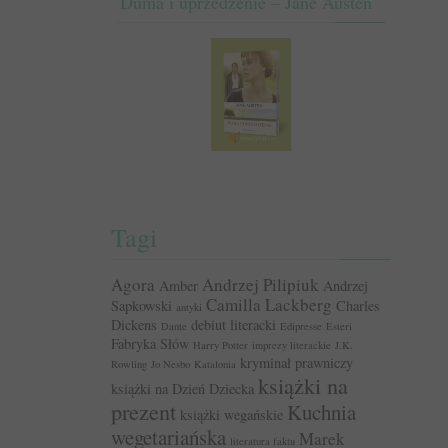
Duma i uprzedzenie – Jane Austen
Tagi
Agora
Andrzej Pilipiuk
Amber
Andrzej
Camilla Lackberg
Sapkowski
Charles
antyki
Dickens
debiut literacki
Dante
Edipresse
Esteri
Fabryka Słów
Harry Potter
imprezy literackie
J.K.
kryminał prawniczy
Rowling
Jo Nesbo
Katalonia
książki na
książki na Dzień Dziecka
prezent
Kuchnia
książki wegańskie
wegetariańska
Marek
literatura faktu