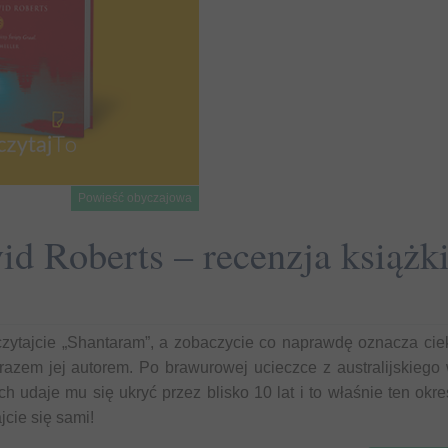
Powieść obyczajowa
d Roberts – recenzja książk
czytajcie „Shantaram”, a zobaczycie co naprawdę oznacza cie
razem jej autorem. Po brawurowej ucieczce z australijskiego 
h udaje mu się ukryć przez blisko 10 lat i to właśnie ten okr
cie się sami!