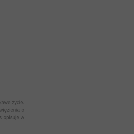
i
kawe życie.
więzienia o
es opisuje w