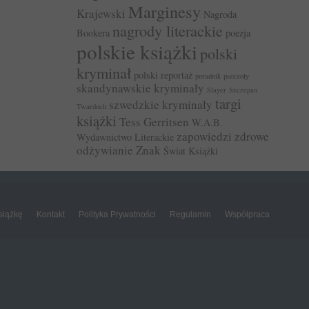
Marginesy
Krajewski
Nagroda
nagrody literackie
Bookera
poezja
polskie książki
polski
kryminał
polski reportaż
poradnik
pszczoły
skandynawskie kryminały
Slayer
Szczepan
targi
szwedzkie kryminały
Twardoch
książki
Tess Gerritsen
W.A.B.
zapowiedzi
zdrowe
Wydawnictwo Literackie
odżywianie
Znak
Świat Książki
siążkę
Kontakt
Polityka Prywatności
Regulamin
Współpraca