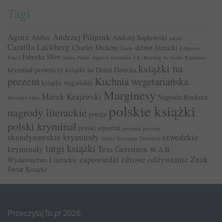
Tagi
Agora
Andrzej Pilipiuk
Amber
Andrzej Sapkowski
antyki
Camilla Lackberg
Charles Dickens
debiut literacki
Dante
Edipresse
Fabryka Słów
Esteri
Harry Potter
imprezy literackie
J.K. Rowling
Jo Nesbo
Katalonia
książki na
kryminał prawniczy
książki na Dzień Dziecka
prezent
Kuchnia wegetariańska
książki wegańskie
Marginesy
Marek Krajewski
Nagroda Bookera
literatura faktu
polskie książki
nagrody literackie
poezja
polski kryminał
polski reportaż
poradnik
pszczoły
skandynawskie kryminały
szwedzkie
Slayer
Szczepan Twardoch
targi książki
kryminały
Tess Gerritsen
W.A.B.
zapowiedzi
zdrowe odżywianie
Znak
Wydawnictwo Literackie
Świat Książki
PrzeczytajTo.pl 2026