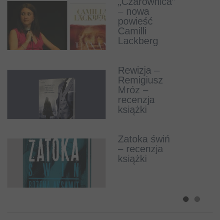
Gerritsen w
„Czarownica”
Polsce!
– nowa
powieść
Camilli
Lackberg
Umarli mają
głos – Marek
Rewizja –
Krajewski –
Remigiusz
recenzja
Mróz –
książki
recenzja
książki
Latarnik –
Camilla
Zatoka świń
Lackberg –
– recenzja
recenzja
książki
książki