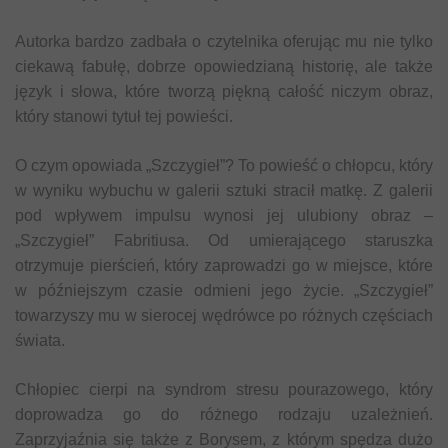
Autorka bardzo zadbała o czytelnika oferując mu nie tylko
ciekawą fabułę, dobrze opowiedzianą historię, ale także
język i słowa, które tworzą piękną całość niczym obraz,
który stanowi tytuł tej powieści.
O czym opowiada „Szczygieł”? To powieść o chłopcu, który
w wyniku wybuchu w galerii sztuki stracił matkę. Z galerii
pod wpływem impulsu wynosi jej ulubiony obraz –
„Szczygieł” Fabritiusa. Od umierającego staruszka
otrzymuje pierścień, który zaprowadzi go w miejsce, które
w późniejszym czasie odmieni jego życie. „Szczygieł”
towarzyszy mu w sierocej wędrówce po różnych częściach
świata.
Chłopiec cierpi na syndrom stresu pourazowego, który
doprowadza go do różnego rodzaju uzależnień.
Zaprzyjaźnia się także z Borysem, z którym spędza dużo