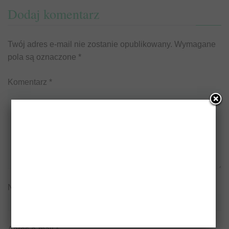
Dodaj komentarz
Twój adres e-mail nie zostanie opublikowany.
Wymagane
pola są oznaczone
*
Komentarz
*
Nazwa
*