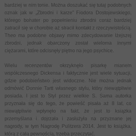
bardziej w nim tonie. Można doszukać się tutaj podobnych
oznak jak w „Zbrodni i karze” Fiodora Dostojewskiego,
którego bohater po popełnieniu zbrodni coraz bardziej
zatracił się w chorobie aż stracił kontakt z rzeczywistością.
Theo ma podobne objawy mimo zdecydowanie lżejszej
zbrodni, jednak obarczony został wieloma innymi
ciężarami, które odcisnęły piętno na jego psychice.
Wielu recenzentów okrzyknęło pisarkę mianem
współczesnego Dickensa i faktycznie jest wiele sytuacji,
gdzie podobieństwo jest widoczne. Nie można jednak
odmówić Donnie Tartt własnego stylu, który niewątpliwie
posiada. I jest to Styl przez wielkie S. Sama autorka
przyznała się do tego, że powieść pisała aż 8 lat, co
niewątpliwie wpłynęło na fakt, że jest to książka
przemyślana i dojrzała i zasłużyła na przyznane jej
nagrody, w tym Nagrodę Pulitzera 2014. Jest to książka,
którą z całą pewnością, trzeba przeczytać.