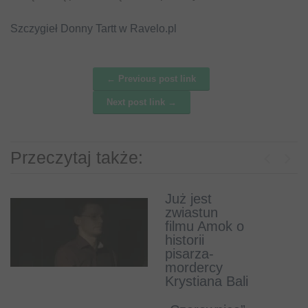
Szczygieł Donny Tartt w Ravelo.pl
← Previous post link
Post navigation
Next post link →
Przeczytaj także:
Previous
Next
Już jest
Nominacje do
zwiastun
Nagrody
filmu Amok o
Wielkiego
historii
Kalibru 2016
pisarza-
mordercy
Krystiana Bali
Tess