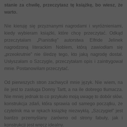
stanie za chwilę, przeczytasz tę książkę, bo wiesz, że
warto.
Nie kieruję się przyznanymi nagrodami i wyróżnieniami,
kiedy wybieram książki, które chcę przeczytać. Odkąd
przeczytałam „Pianistkę” autorstwa Elfride Jelinek
nagrodzoną literackim Noblem, którą zawiodłam się
„przeokrutnie” nie śledzę tego, kto jaką nagrodę dostał.
Usłyszałam o Szczygle, przeczytałam opis i zaintrygował
mnie. Postanowiłam przeczytać.
Od pierwszych stron zachwycił mnie język. Nie wiem, na
ile jest to zasługa Donny Tartt, a na ile dobrego tłumacza.
Nie mniej jednak to co przykuło moją uwagę to dobór słów,
konstrukcja zdań, która sprawia od samego początku, że
czytelnik ma w rękach książkę niezwykłą. „Szczygieł” jest
bardzo przemyślany zarówno od strony fabuły, jak i
konstrukcji jest wręcz idealny.