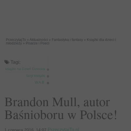
PrzeczytajTo
»
Aktualności
»
Fantastyka i fantasy
»
Książki dla dzieci i
młodzieży
»
Pisarze i Poeci
Tagi:
książki na Dzień Dziecka
targi książki
W.A.B.
Brandon Mull, autor
Baśnioboru w Polsce!
PrzeczytajTo.pl
1 czerwca 2016, 14:07