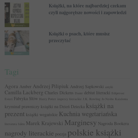
Książki, na które najbardziej czekam
czyli najgorętsze nowości i zapowiedzi
Książki o psach, które musisz
przeczytać
Tagi
Agora
Andrzej Pilipiuk
Amber
Andrzej Sapkowski
antyki
Camilla Lackberg
Charles Dickens
debiut literacki
Dante
Edipresse
Fabryka Słów
Esteri
Harry Potter
imprezy literackie
J.K. Rowling
Jo Nesbo
Katalonia
książki na
kryminał prawniczy
książki na Dzień Dziecka
prezent
Kuchnia wegetariańska
książki wegańskie
Marginesy
Marek Krajewski
Nagroda Bookera
literatura faktu
polskie książki
nagrody literackie
poezja