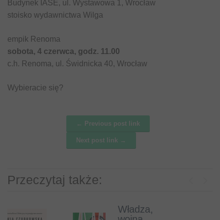
Budynek IASE, ul. Wystawowa 1, Wrocław
stoisko wydawnictwa Wilga
empik Renoma
sobota, 4 czerwca, godz. 11.00
c.h. Renoma, ul. Świdnicka 40, Wrocław
Wybieracie się?
← Previous post link
Post navigation
Next post link →
Przeczytaj także:
Previous
Next
Władza,
Książki o
wojna,
psach, które