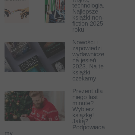
technologia.
musisz
Najlepsze
przeczytać
książki non-
fiction 2025
roku
Już jest
zwiastun
Nowości i
filmu Amok o
zapowiedzi
historii
wydawnicze
pisarza-
na jesień
mordercy
2023. Na te
Krystiana Bali
książki
czekamy
Z
londyńskiego
Prezent dla
magazynu
niego last
skradziono
minute?
dzieła
Wybierz
Mikołaja
książkę!
Kopernika i
Jaką?
Leonarda da Vinci
Podpowiada
my