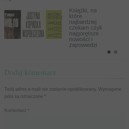
Powstała gra
inspirowana
Książki, na
prozą
które
Harukiego
najbardziej
Murakamiego
czekam czyli
!
najgorętsze
nowości i
zapowiedzi
Dodaj komentarz
Twój adres e-mail nie zostanie opublikowany.
Wymagane
pola są oznaczone
*
Komentarz
*