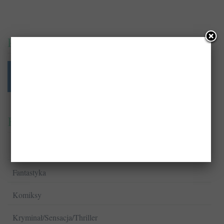
PrzeczytajTo.pl na:
Kategorie
Biografie
Fantastyka
Komiksy
Kryminał/Sensacja/Thriller