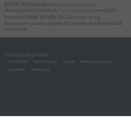
polski kryminał
polski reportaż
poradnik
pszczoły
skandynawskie kryminały
szwedzkie
Slayer
Szczepan Twardoch
targi książki
kryminały
Tess Gerritsen
W.A.B.
zapowiedzi
zdrowe odżywianie
Znak
Wydawnictwo Literackie
Świat Książki
PrzeczytajTo.pl 2026
Baza książek
Dodaj książkę
Kontakt
Polityka Prywatności
Regulamin
Współpraca