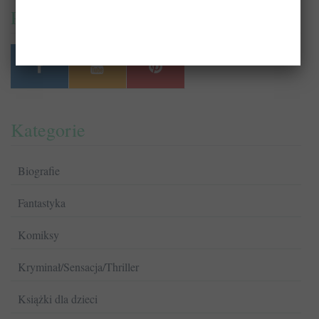
PrzeczytajTo.pl na:
Kategorie
Biografie
Fantastyka
Komiksy
Kryminał/Sensacja/Thriller
Książki dla dzieci