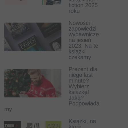
fiction 2025
roku
Już jest
zwiastun
Nowości i
filmu Amok o
zapowiedzi
historii
wydawnicze
pisarza-
na jesień
mordercy
2023. Na te
Krystiana Bali
książki
czekamy
Z
londyńskiego
Prezent dla
magazynu
niego last
skradziono
minute?
dzieła
Wybierz
Mikołaja
książkę!
Kopernika i
Jaką?
Leonarda da Vinci
Podpowiada
my
Powstała gra
inspirowana
Książki, na
prozą
które