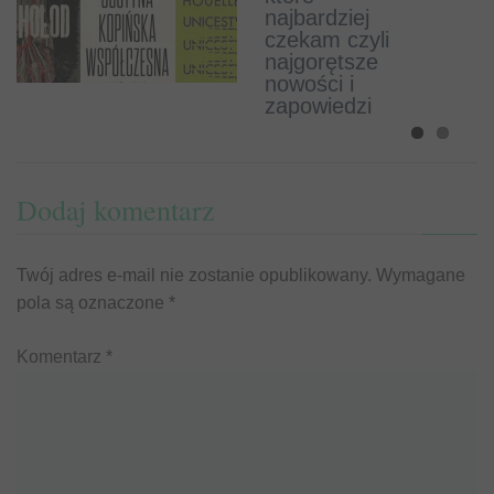
Harukiego
najbardziej
Murakamiego
czekam czyli
!
najgorętsze
nowości i
zapowiedzi
Dodaj komentarz
Twój adres e-mail nie zostanie opublikowany.
Wymagane
pola są oznaczone
*
Komentarz
*