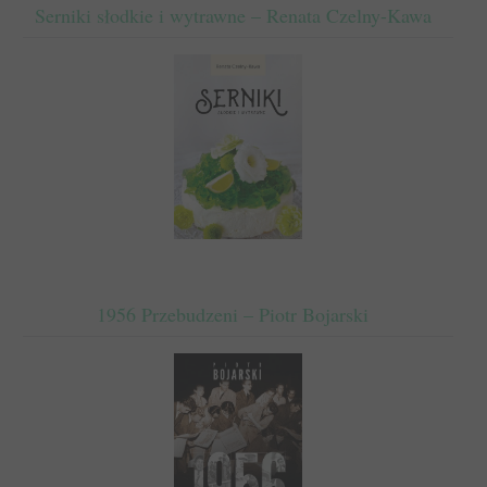
Serniki słodkie i wytrawne – Renata Czelny-Kawa
1956 Przebudzeni – Piotr Bojarski