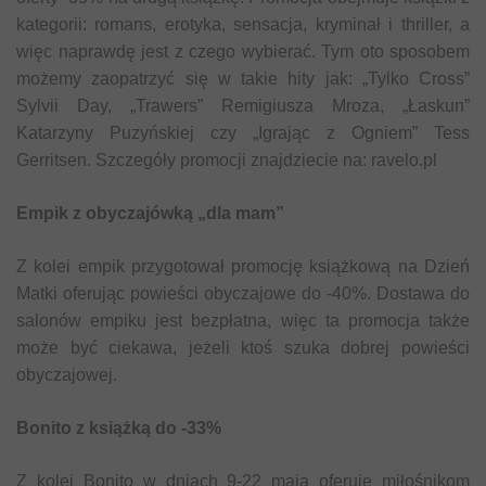
kategorii: romans, erotyka, sensacja, kryminał i thriller, a
więc naprawdę jest z czego wybierać. Tym oto sposobem
możemy zaopatrzyć się w takie hity jak: „Tylko Cross”
Sylvii Day, „Trawers” Remigiusza Mroza, „Łaskun”
Katarzyny Puzyńskiej czy „Igrając z Ogniem” Tess
Gerritsen. Szczegóły promocji znajdziecie na: ravelo.pl
Empik z obyczajówką „dla mam”
Z kolei empik przygotował promocję książkową na Dzień
Matki oferując powieści obyczajowe do -40%. Dostawa do
salonów empiku jest bezpłatna, więc ta promocja także
może być ciekawa, jeżeli ktoś szuka dobrej powieści
obyczajowej.
Bonito z książką do -33%
Z kolei Bonito w dniach 9-22 maja oferuje miłośnikom