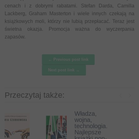
cenach i z dobrymi rabatami. Stefan Darda, Camilla
Lackberg, Graham Masterton i wiele innych czekają na
książkowych moli, którzy nie lubią przepłacać. Teraz jest
świetna okazja. Promocja ważna do wyczerpania
zapasów.
← Previous post link
Post navigation
Next post link →
Przeczytaj także:
Previous
Next
Władza,
Książki o
wojna,
psach, które
technologia.
musisz
Najlepsze
przeczytać
książki non-