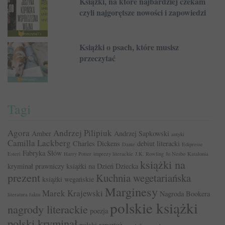
Książki, na które najbardziej czekam
czyli najgorętsze nowości i zapowiedzi
Książki o psach, które musisz
przeczytać
Tagi
Agora
Andrzej Pilipiuk
Amber
Andrzej Sapkowski
antyki
Camilla Lackberg
Charles Dickens
debiut literacki
Dante
Edipresse
Fabryka Słów
Esteri
Harry Potter
imprezy literackie
J.K. Rowling
Jo Nesbo
Katalonia
książki na
kryminał prawniczy
książki na Dzień Dziecka
prezent
Kuchnia wegetariańska
książki wegańskie
Marginesy
Marek Krajewski
Nagroda Bookera
literatura faktu
polskie książki
nagrody literackie
poezja
polski kryminał
polski reportaż