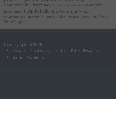
poradnik
pszczoły
skandynawskie kryminały
szwedzkie
Slayer
Szczepan Twardoch
targi książki
kryminały
Tess Gerritsen
W.A.B.
zapowiedzi
zdrowe odżywianie
Znak
Wydawnictwo Literackie
Świat Książki
PrzeczytajTo.pl 2026
Baza książek
Dodaj książkę
Kontakt
Polityka Prywatności
Regulamin
Współpraca