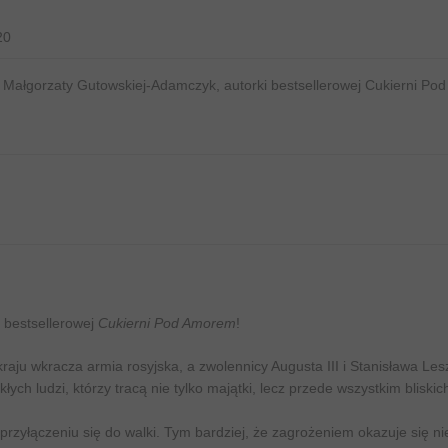
20
i Małgorzaty Gutowskiej-Adamczyk, autorki bestsellerowej Cukierni Pod
 bestsellerowej
Cukierni Pod Amorem
!
 kraju wkracza armia rosyjska, a zwolennicy Augusta III i Stanisława Le
ych ludzi, którzy tracą nie tylko majątki, lecz przede wszystkim bliskic
rzyłączeniu się do walki. Tym bardziej, że zagrożeniem okazuje się nie