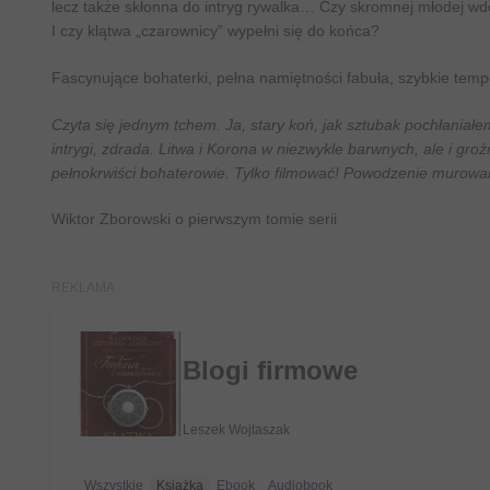
lecz także skłonna do intryg rywalka… Czy skromnej młodej wd
I czy klątwa „czarownicy” wypełni się do końca?
Fascynujące bohaterki, pełna namiętności fabuła, szybkie tempo,
Czyta się jednym tchem. Ja, stary koń, jak sztubak pochłaniałem
intrygi, zdrada. Litwa i Korona w niezwykle barwnych, ale i groź
pełnokrwiści bohaterowie. Tylko filmować! Powodzenie murow
Wiktor Zborowski o pierwszym tomie serii