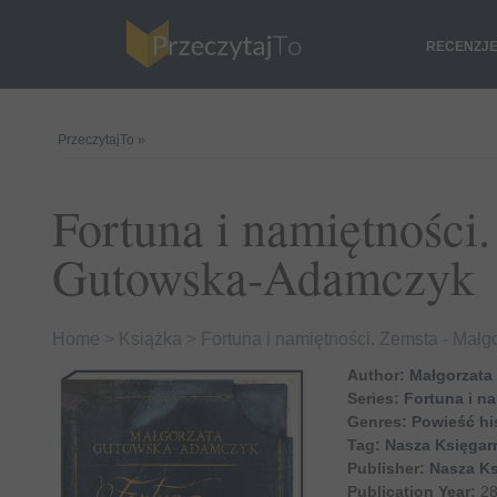
RECENZJ
PrzeczytajTo
»
Fortuna i namiętności
Gutowska-Adamczyk
Home
>
Książka
>
Fortuna i namiętności. Zemsta - Ma
Author:
Małgorzat
Series:
Fortuna i n
Genres:
Powieść hi
Tag:
Nasza Księgar
Publisher:
Nasza Ks
Publication Year:
28