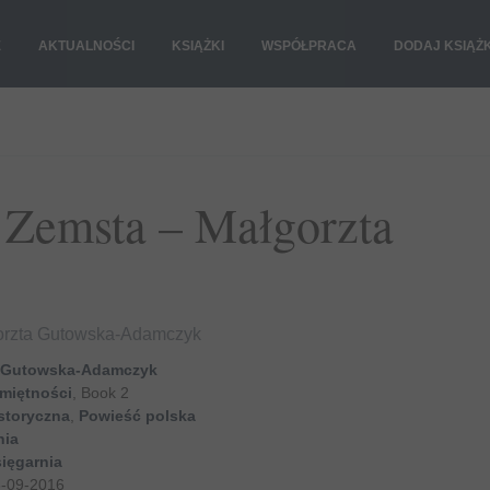
E
AKTUALNOŚCI
KSIĄŻKI
WSPÓŁPRACA
DODAJ KSIĄŻ
. Zemsta – Małgorzta
łgorzta Gutowska-Adamczyk
a Gutowska-Adamczyk
amiętności
, Book 2
storyczna
,
Powieść polska
nia
ięgarnia
-09-2016