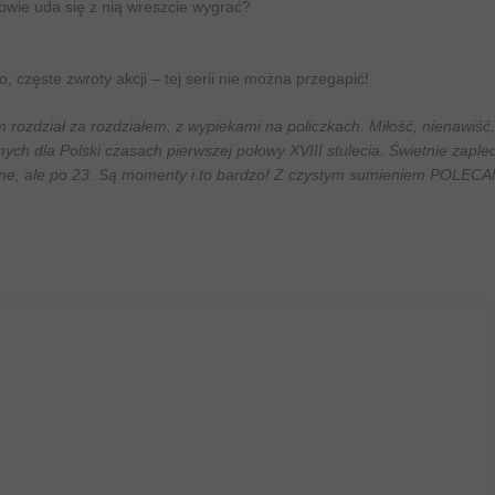
owie uda się z nią wreszcie wygrać?
 częste zwroty akcji – tej serii nie można przegapić!
 rozdział za rozdziałem, z wypiekami na policzkach. Miłość, nienawiść, 
nych dla Polski czasach pierwszej połowy XVIII stulecia. Świetnie zaple
ane, ale po 23. Są momenty i to bardzo! Z czystym sumieniem POLECA