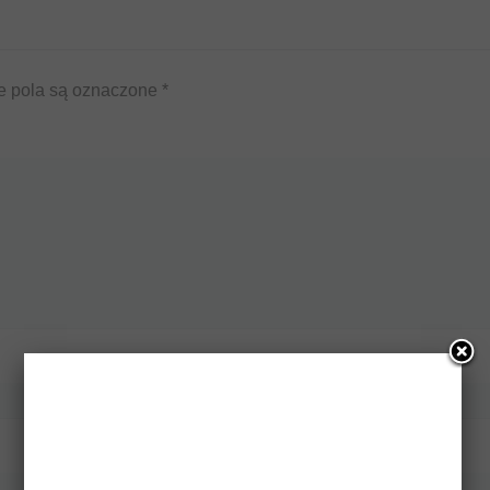
 pola są oznaczone
*