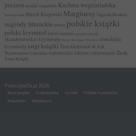
prezent
Kuchnia wegetariańska
książki wegańskie
Marginesy
Marek Krajewski
Nagroda Bookera
literatura faktu
polskie książki
nagrody literackie
poezja
polski kryminał
polski reportaż
poradnik
pszczoły
skandynawskie kryminały
szwedzkie
Slayer
Szczepan Twardoch
targi książki
kryminały
Tess Gerritsen
W.A.B.
zapowiedzi
zdrowe odżywianie
Znak
Wydawnictwo Literackie
Świat Książki
PrzeczytajTo.pl 2026
Baza książek
Dodaj książkę
Kontakt
Polityka Prywatności
Regulamin
Współpraca