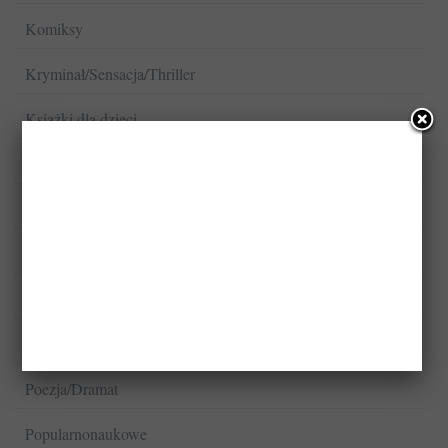
Komiksy
Kryminał/Sensacja/Thriller
Książki dla dzieci
Książki dla młodzieży
Książki kucharskie
Literatura faktu
Literatura naukowa i specjalistyczna
Literatura piękna
Poezja/Dramat
Popularnonaukowe