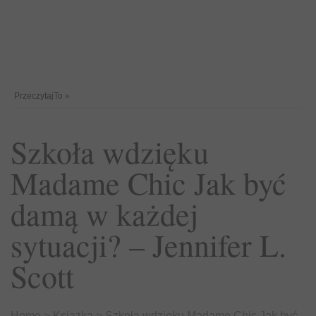
PrzeczytajTo
»
Szkoła wdzięku
Madame Chic Jak być
damą w każdej
sytuacji? – Jennifer L.
Scott
Home
>
Książka
>
Szkoła wdzięku Madame Chic Jak być