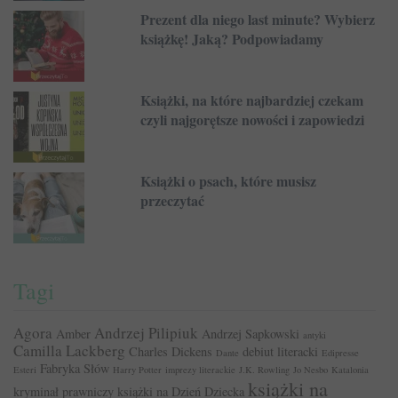
Prezent dla niego last minute? Wybierz
książkę! Jaką? Podpowiadamy
Książki, na które najbardziej czekam
czyli najgorętsze nowości i zapowiedzi
Książki o psach, które musisz
przeczytać
Tagi
Agora
Andrzej Pilipiuk
Amber
Andrzej Sapkowski
antyki
Camilla Lackberg
Charles Dickens
debiut literacki
Dante
Edipresse
Fabryka Słów
Esteri
Harry Potter
imprezy literackie
J.K. Rowling
Jo Nesbo
Katalonia
książki na
kryminał prawniczy
książki na Dzień Dziecka