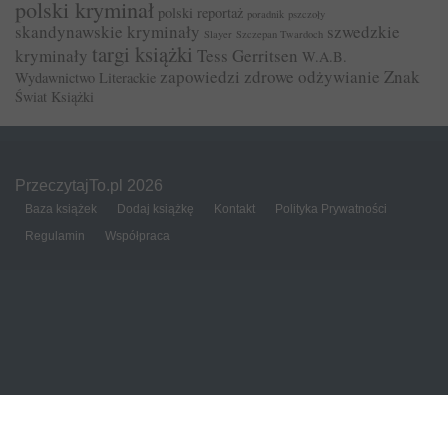
polski kryminał
polski reportaż
poradnik
pszczoły
skandynawskie kryminały
szwedzkie
Slayer
Szczepan Twardoch
targi książki
kryminały
Tess Gerritsen
W.A.B.
zapowiedzi
zdrowe odżywianie
Znak
Wydawnictwo Literackie
Świat Książki
PrzeczytajTo.pl 2026
Baza książek
Dodaj książkę
Kontakt
Polityka Prywatności
Regulamin
Współpraca