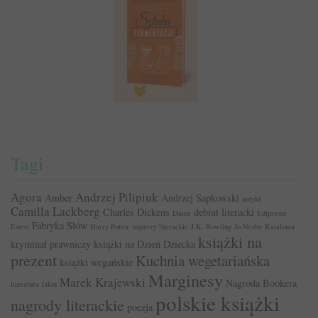
Tagi
Agora
Andrzej Pilipiuk
Amber
Andrzej Sapkowski
antyki
Camilla Lackberg
Charles Dickens
debiut literacki
Dante
Edipresse
Fabryka Słów
Esteri
Harry Potter
imprezy literackie
J.K. Rowling
Jo Nesbo
Katalonia
książki na
kryminał prawniczy
książki na Dzień Dziecka
prezent
Kuchnia wegetariańska
książki wegańskie
Marginesy
Marek Krajewski
Nagroda Bookera
literatura faktu
polskie książki
nagrody literackie
poezja