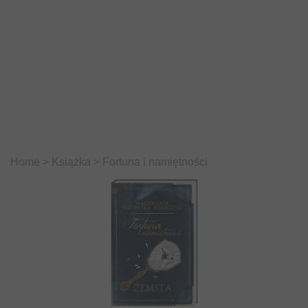
Home
>
Książka
>
Fortuna i namiętności