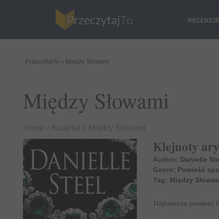
RECENZJ
PrzeczytajTo
» Między Słowami
Między Słowami
Home
>
Książka
>
Między Słowami
Klejnoty ary
Author:
Danielle St
Genre:
Powieść sp
Tag:
Między Słowam
Najnowsza powieść Da