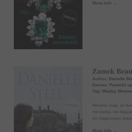
More info →
Zamek Beauc
Author:
Danielle St
Genres:
Powieść s
Tag:
Między Słowam
Winona czuje, że dus
nie kocha, nie dają j
do magicznego świat
More info →