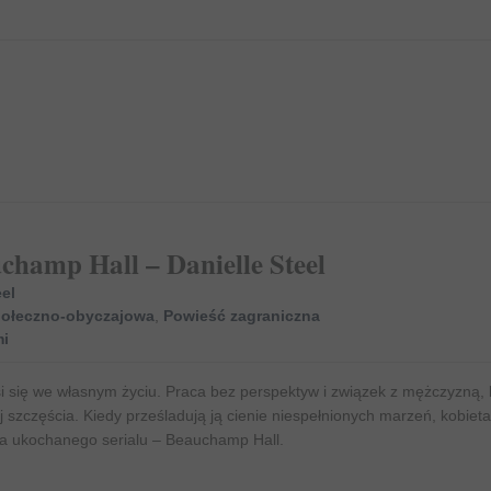
hamp Hall – Danielle Steel
eel
połeczno-obyczajowa
,
Powieść zagraniczna
i
i się we własnym życiu. Praca bez perspektyw i związek z mężczyzną, 
ej szczęścia. Kiedy prześladują ją cienie niespełnionych marzeń, kobiet
a ukochanego serialu – Beauchamp Hall.