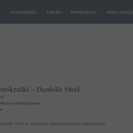
E
AKTUALNOŚCI
KSIĄŻKI
WSPÓŁPRACA
DODAJ KSIĄŻ
stokratki – Danielle Steel
eel
ołeczno-obyczajowa
i
nielle Steel to absolutna klasyka powieści obyczajowej.