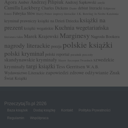
Agora
Andrzej Pilipiuk
Amber
Andrzej Sapkowski
antyki
Camilla Lackberg
Charles Dickens
debiut literacki
Dante
Edipresse
Fabryka Słów
Esteri
Harry Potter
imprezy literackie
J.K. Rowling
Jo Nesbo
Katalonia
książki na
kryminał prawniczy
książki na Dzień Dziecka
prezent
Kuchnia wegetariańska
książki wegańskie
Marginesy
Marek Krajewski
Nagroda Bookera
literatura faktu
polskie książki
nagrody literackie
poezja
polski kryminał
polski reportaż
poradnik
pszczoły
skandynawskie kryminały
szwedzkie
Slayer
Szczepan Twardoch
targi książki
kryminały
Tess Gerritsen
W.A.B.
zapowiedzi
zdrowe odżywianie
Znak
Wydawnictwo Literackie
Świat Książki
PrzeczytajTo.pl 2026
Baza książek
Dodaj książkę
Kontakt
Polityka Prywatności
Regulamin
Współpraca