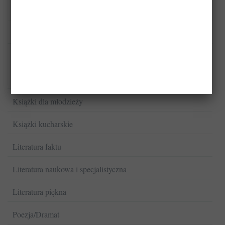
Fantastyka
Komiksy
Kryminał/Sensacja/Thriller
Książki dla dzieci
Książki dla młodzieży
Książki kucharskie
Literatura faktu
Literatura naukowa i specjalistyczna
Literatura piękna
Poezja/Dramat