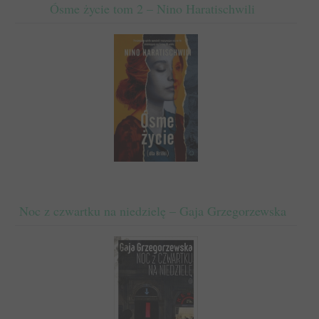
Ósme życie tom 2 – Nino Haratischwili
Noc z czwartku na niedzielę – Gaja Grzegorzewska