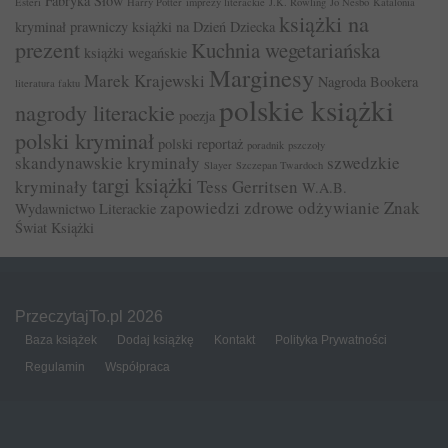
Fabryka Słów
Esteri
Harry Potter
imprezy literackie
J.K. Rowling
Jo Nesbo
Katalonia
książki na
kryminał prawniczy
książki na Dzień Dziecka
prezent
Kuchnia wegetariańska
książki wegańskie
Marginesy
Marek Krajewski
Nagroda Bookera
literatura faktu
polskie książki
nagrody literackie
poezja
polski kryminał
polski reportaż
poradnik
pszczoły
skandynawskie kryminały
szwedzkie
Slayer
Szczepan Twardoch
targi książki
kryminały
Tess Gerritsen
W.A.B.
zapowiedzi
zdrowe odżywianie
Znak
Wydawnictwo Literackie
Świat Książki
PrzeczytajTo.pl 2026
Baza książek
Dodaj książkę
Kontakt
Polityka Prywatności
Regulamin
Współpraca