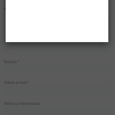
Komentarz
*
Nazwa
*
Adres e-mail
*
Witryna internetowa