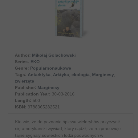
Author:
Mikołaj Golachowski
Series:
EKO
Genre:
Popularnonaukowe
Tags:
Antarktyka
,
Arktyka
,
ekologia
,
Marginesy
,
zwierzęta
Publisher:
Marginesy
Publication Year:
30-03-2016
Length:
500
ISBN:
9788365282521
Kto wie, że do poznania śpiewu wielorybów przyczynił
się amerykański wywiad, który sądził, że rozpracowuje
tajne sygnały sowieckich łodzi podwodnych w