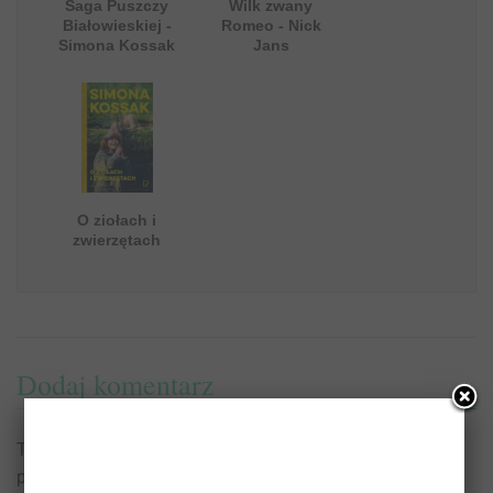
Saga Puszczy
Wilk zwany
Białowieskiej -
Romeo - Nick
Simona Kossak
Jans
O ziołach i
zwierzętach
Dodaj komentarz
Twój adres e-mail nie zostanie opublikowany.
Wymagane
pola są oznaczone
*