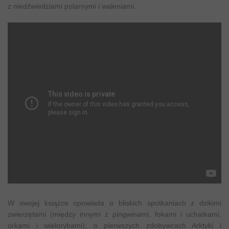
z niedźwiedziami polarnymi i waleniami.
W swojej książce opowiada o bliskich spotkaniach z dzikimi
zwierzętami (między innymi z pingwinami, fokami i uchatkami,
orkami i wielorybami), o pierwszych zdobywcach Arktyki i