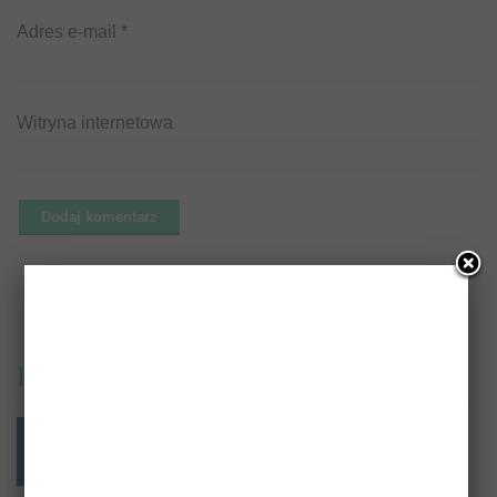
Adres e-mail
*
Witryna internetowa
PrzeczytajTo.pl na: