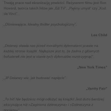
Trwają prace nad ekranizacją powieści. Reżyserem filmu jest Ron
Howard, twórca takich hitów jak „Ed TV”, „Piękny umysł” czy „Kod
da Vinci”.
„Olśniewająca. Idealny thriller psychologiczny”.
Lee Child
„Delaney stawia nas przed moralnymi dylematami prawie na
każdej stronie książki. Najlepsze jest to, że żadna z głównych
bohaterek nie jest w stanie tych dylematów rozstrzygnąć”.
„New York Times”
„JP Delaney wie, jak budować napięcie”.
„Vanity Fair”
„To hit! Nie będziesz mógł odłożyć tej książki! Jest dużo bardziej
ekscytująca niż »Zaginiona dziewczyna« i »Dziewczyna z
pociągu«”.