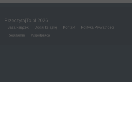
PrzeczytajTo.pl 2026
Baza książek
Dodaj książkę
Kontakt
Polityka Prywatności
Regulamin
Współpraca