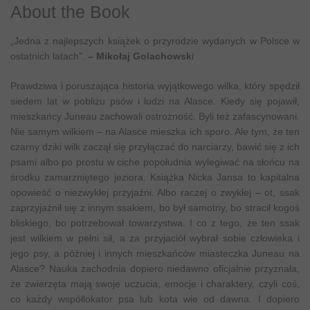
About the Book
„Jedna z najlepszych książek o przyrodzie wydanych w Polsce w
ostatnich latach”.
– Mikołaj Golachowsk
i
Prawdziwa i poruszająca historia wyjątkowego wilka, który spędził
siedem lat w pobliżu psów i ludzi na Alasce. Kiedy się pojawił,
mieszkańcy Juneau zachowali ostrożność. Byli też zafascynowani.
Nie samym wilkiem – na Alasce mieszka ich sporo. Ale tym, że ten
czarny dziki wilk zaczął się przyłączać do narciarzy, bawić się z ich
psami albo po prostu w ciche popołudnia wylegiwać na słońcu na
środku zamarzniętego jeziora. Książka Nicka Jansa to kapitalna
opowieść o niezwykłej przyjaźni. Albo raczej o zwykłej – ot, ssak
zaprzyjaźnił się z innym ssakiem, bo był samotny, bo stracił kogoś
bliskiego, bo potrzebował towarzystwa. I co z tego, że ten ssak
jest wilkiem w pełni sił, a za przyjaciół wybrał sobie człowieka i
jego psy, a później i innych mieszkańców miasteczka Juneau na
Alasce? Nauka zachodnia dopiero niedawno oficjalnie przyznała,
że zwierzęta mają swoje uczucia, emocje i charaktery, czyli coś,
co każdy współlokator psa lub kota wie od dawna. I dopiero