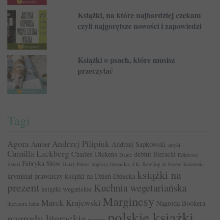
Książki, na które najbardziej czekam
czyli najgorętsze nowości i zapowiedzi
Książki o psach, które musisz
przeczytać
Tagi
Agora
Andrzej Pilipiuk
Amber
Andrzej Sapkowski
antyki
Camilla Lackberg
Charles Dickens
debiut literacki
Dante
Edipresse
Fabryka Słów
Esteri
Harry Potter
imprezy literackie
J.K. Rowling
Jo Nesbo
Katalonia
książki na
kryminał prawniczy
książki na Dzień Dziecka
prezent
Kuchnia wegetariańska
książki wegańskie
Marginesy
Marek Krajewski
Nagroda Bookera
literatura faktu
polskie książki
nagrody literackie
poezja