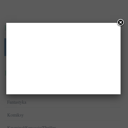
PrzeczytajTo.pl na:
Kategorie
Biografie
Fantastyka
Komiksy
Kryminał/Sensacja/Thriller