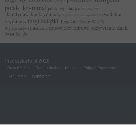
polski kryminał
polski reportaż
poradnik
pszczoły
skandynawskie kryminały
szwedzkie
Slayer
Szczepan Twardoch
targi książki
kryminały
Tess Gerritsen
W.A.B.
zapowiedzi
zdrowe odżywianie
Znak
Wydawnictwo Literackie
Świat Książki
PrzeczytajTo.pl 2026
Baza książek
Dodaj książkę
Kontakt
Polityka Prywatności
Regulamin
Współpraca