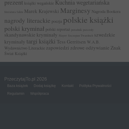
prezent
Kuchnia wegetariańska
książki wegańskie
Marginesy
Marek Krajewski
Nagroda Bookera
literatura faktu
polskie książki
nagrody literackie
poezja
polski kryminał
polski reportaż
poradnik
pszczoły
skandynawskie kryminały
szwedzkie
Slayer
Szczepan Twardoch
targi książki
kryminały
Tess Gerritsen
W.A.B.
zapowiedzi
zdrowe odżywianie
Znak
Wydawnictwo Literackie
Świat Książki
PrzeczytajTo.pl 2026
Baza książek
Dodaj książkę
Kontakt
Polityka Prywatności
Regulamin
Współpraca