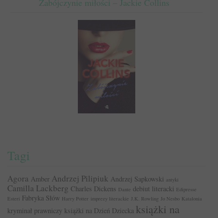
Zabójczynie miłości – Jackie Collins
Tagi
Agora
Andrzej Pilipiuk
Amber
Andrzej Sapkowski
antyki
Camilla Lackberg
Charles Dickens
debiut literacki
Dante
Edipresse
Fabryka Słów
Esteri
Harry Potter
imprezy literackie
J.K. Rowling
Jo Nesbo
Katalonia
książki na
kryminał prawniczy
książki na Dzień Dziecka