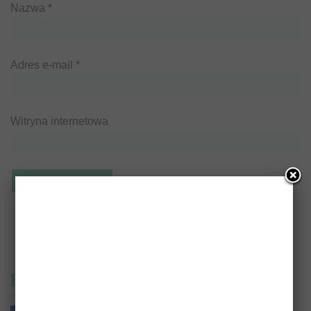
Nazwa
*
Adres e-mail
*
Witryna internetowa
PrzeczytajTo.pl na: