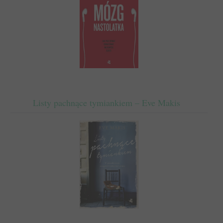
Listy pachnące tymiankiem – Eve Makis