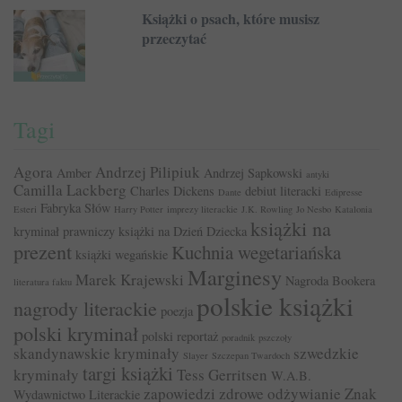
Książki o psach, które musisz
przeczytać
Tagi
Agora
Andrzej Pilipiuk
Amber
Andrzej Sapkowski
antyki
Camilla Lackberg
Charles Dickens
debiut literacki
Dante
Edipresse
Fabryka Słów
Esteri
Harry Potter
imprezy literackie
J.K. Rowling
Jo Nesbo
Katalonia
książki na
kryminał prawniczy
książki na Dzień Dziecka
prezent
Kuchnia wegetariańska
książki wegańskie
Marginesy
Marek Krajewski
Nagroda Bookera
literatura faktu
polskie książki
nagrody literackie
poezja
polski kryminał
polski reportaż
poradnik
pszczoły
skandynawskie kryminały
szwedzkie
Slayer
Szczepan Twardoch
targi książki
kryminały
Tess Gerritsen
W.A.B.
zapowiedzi
zdrowe odżywianie
Znak
Wydawnictwo Literackie