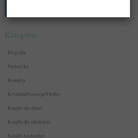
Kategorie
Biografie
Fantastyka
Komiksy
Kryminał/Sensacja/Thriller
Książki dla dzieci
Książki dla młodzieży
Książki kucharskie