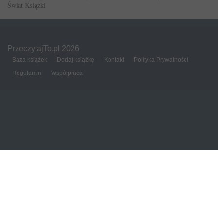
Świat Książki
PrzeczytajTo.pl 2026
Baza książek
Dodaj książkę
Kontakt
Polityka Prywatności
Regulamin
Współpraca