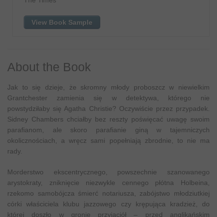
View Book Sample
About the Book
Jak to się dzieje, że skromny młody proboszcz w niewielkim
Grantchester zamienia się w detektywa, którego nie
powstydziłaby się Agatha Christie? Oczywiście przez przypadek.
Sidney Chambers chciałby bez reszty poświęcać uwagę swoim
parafianom, ale skoro parafianie giną w tajemniczych
okolicznościach, a wręcz sami popełniają zbrodnie, to nie ma
rady.
Morderstwo ekscentrycznego, powszechnie szanowanego
arystokraty, zniknięcie niezwykle cennego płótna Holbeina,
rzekomo samobójcza śmierć notariusza, zabójstwo młodziutkiej
córki właściciela klubu jazzowego czy krępująca kradzież, do
której doszło w gronie przyjaciół – przed anglikańskim