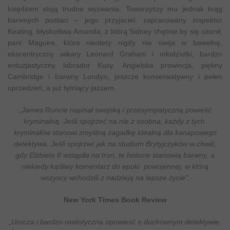
księdzem stoją trudne wyzwania. Towarzyszy mu jednak krąg
barwnych postaci – jego przyjaciel, zapracowany inspektor
Keating, błyskotliwa Amanda, z którą Sidney chętnie by się ożenił,
pani Maguire, która niestety nigdy nie owija w bawełnę,
ekscentryczny wikary Leonard Graham i młodziutki, bardzo
entuzjastyczny labrador Kusy. Angielska prowincja, piękny
Cambridge i barwny Londyn, jeszcze konserwatywny i pełen
uprzedzeń, a już tętniący jazzem.
„James Runcie napisał swojską i przesympatyczną powieść
kryminalną. Jeśli spojrzeć na nie z osobna, każdy z tych
kryminałów stanowi zmyślną zagadkę idealną dla kanapowego
detektywa. Jeśli spojrzeć jak na studium Brytyjczyków w chwili,
gdy Elżbieta II wstąpiła na tron, te historie stanowią barwny, a
niekiedy kąśliwy komentarz do epoki powojennej, w którą
wszyscy wchodzili z nadzieją na lepsze życie”.
New York Times Book Review
„Urocza i bardzo realistyczna opowieść o duchownym detektywie.