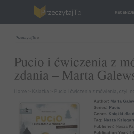
RECENZJ
PrzeczytajTo
»
Pucio i ćwiczenia z mó
zdania – Marta Galew
Home
>
Książka
>
Pucio i ćwiczenia z mówienia, czyli 
Author:
Marta Gale
Series:
Pucio
Genre:
Książki dla d
Tag:
Nasza Księgar
Publisher:
Nasza Ks
Publication Year:
14