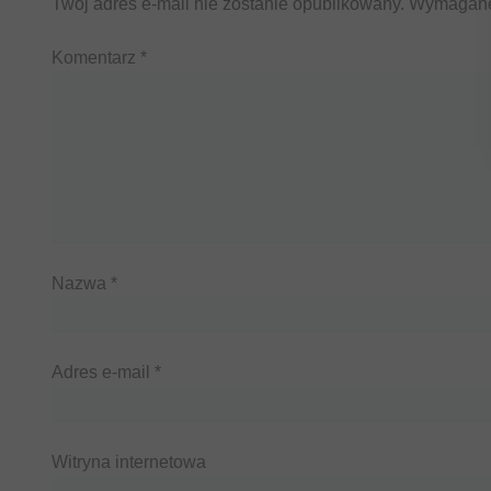
Twój adres e-mail nie zostanie opublikowany.
Wymagane
Komentarz
*
Nazwa
*
Adres e-mail
*
Witryna internetowa