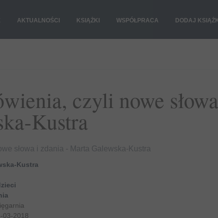
E
AKTUALNOŚCI
KSIĄŻKI
WSPÓŁPRACA
DODAJ KSIĄŻ
wienia, czyli nowe słowa
ska-Kustra
nowe słowa i zdania - Marta Galewska-Kustra
wska-Kustra
zieci
nia
ięgarnia
-03-2018