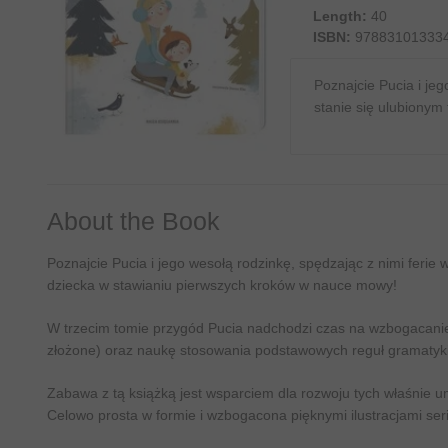
Length:
40
ISBN:
97883101333
Poznajcie Pucia i je
stanie się ulubiony
About the Book
Poznajcie Pucia i jego wesołą rodzinkę, spędzając z nimi fer
dziecka w stawianiu pierwszych kroków w nauce mowy!
W trzecim tomie przygód Pucia nadchodzi czas na wzbogacanie 
złożone) oraz naukę stosowania podstawowych reguł gramatyki
Zabawa z tą książką jest wsparciem dla rozwoju tych właśnie u
Celowo prosta w formie i wzbogacona pięknymi ilustracjami s