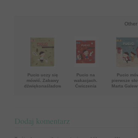
Other
Pucio uczy się
Pucio na
Pucio mó
mówić. Zabawy
wakacjach.
pierwsze sło
dźwiękonaśladowcze
Ćwiczenia
Marta Galew
dla najmłodszych
wymowy dla
Kustra
- Marta
przedszkolaków -
Galewska-Kustra
Marta Galewska-
Kustra
Dodaj komentarz