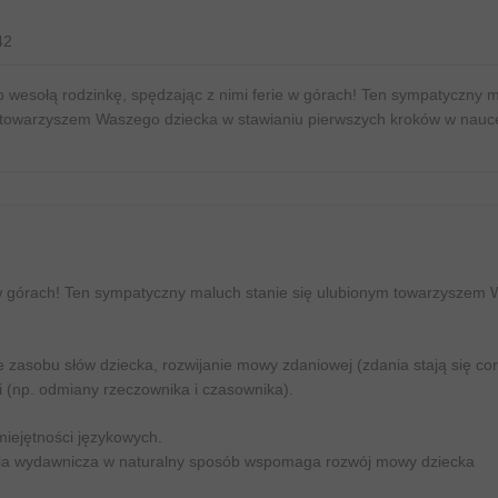
42
go wesołą rodzinkę, spędzając z nimi ferie w górach! Ten sympatyczny 
m towarzyszem Waszego dziecka w stawianiu pierwszych kroków w nau
ie w górach! Ten sympatyczny maluch stanie się ulubionym towarzyszem
zasobu słów dziecka, rozwijanie mowy zdaniowej (zdania stają się cor
 (np. odmiany rzeczownika i czasownika).
miejętności językowych.
eria wydawnicza w naturalny sposób wspomaga rozwój mowy dziecka