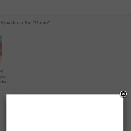
 Książka in the "Pucio"
wi
wa -
ska-