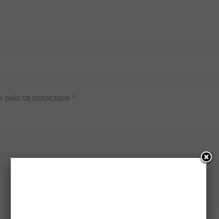
 pola są oznaczone
*