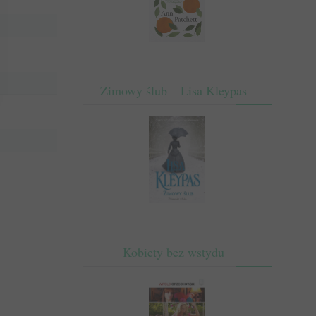
Zimowy ślub – Lisa Kleypas
Kobiety bez wstydu