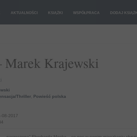
E
AKTUALNOŚCI
KSIĄŻKI
WSPÓŁPRACA
DODAJ KSIĄŻ
 Marek Krajewski
i
ewski
nsacja/Thriller
,
Powieść polska
-08-2017
84
 – „narzeczona” Eberharda Mocka – co noc w swoim mieszkaniu słysz