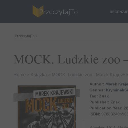
RECENZJ
PrzeczytajTo
»
MOCK. Ludzkie zoo –
Home
>
Książka
>
MOCK. Ludzkie zoo - Marek Krajewsk
Author:
Marek Kraj
Genres:
Kryminał/Se
Tag:
Znak
Publisher:
Znak
Publication Year:
28
ISBN:
97883240496
Wrocław 1914. Maria