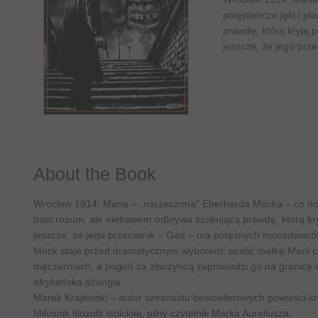
potępieńcze jęki i pł
prawdę, którą kryją 
jeszcze, że jego prz
About the Book
Wrocław 1914. Maria – „narzeczona” Eberharda Mocka – co noc w
traci rozum, ale niebawem odkrywa szokującą prawdę, którą kr
jeszcze, że jego przeciwnik – Gad – ma potężnych mocodawców,
Mock staje przed dramatycznym wyborem: ocalić matkę Marii cz
męczarniach, a pogoń za złoczyńcą zaprowadzi go na granicę cz
afrykańska dżungla.
Marek Krajewski – autor szesnastu bestsellerowych powieści krym
Miłośnik filozofii stoickiej, pilny czytelnik Marka Aureliusza.