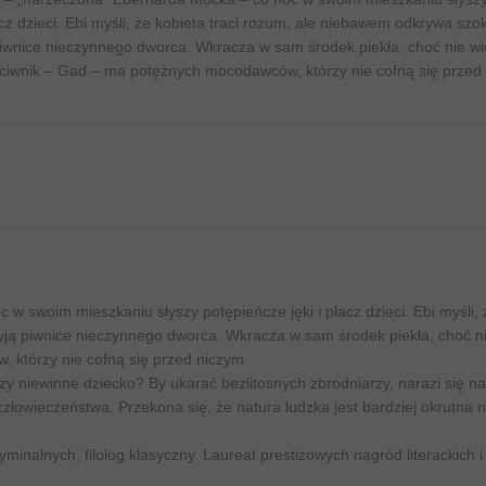
acz dzieci. Ebi myśli, że kobieta traci rozum, ale niebawem odkrywa szo
piwnice nieczynnego dworca. Wkracza w sam środek piekła, choć nie wi
eciwnik – Gad – ma potężnych mocodawców, którzy nie cofną się przed
 swoim mieszkaniu słyszy potępieńcze jęki i płacz dzieci. Ebi myśli, 
yją piwnice nieczynnego dworca. Wkracza w sam środek piekła, choć n
 którzy nie cofną się przed niczym.
y niewinne dziecko? By ukarać bezlitosnych zbrodniarzy, narazi się n
łowieczeństwa. Przekona się, że natura ludzka jest bardziej okrutna n
inalnych, filolog klasyczny. Laureat prestiżowych nagród literackich i 