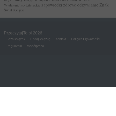
zapowiedzi
zdrowe odżywianie
Znak
Wydawnictwo Literackie
Świat Książki
PrzeczytajTo.pl 2026
Baza książek
Dodaj książkę
Kontakt
Polityka Prywatności
Regulamin
Współpraca