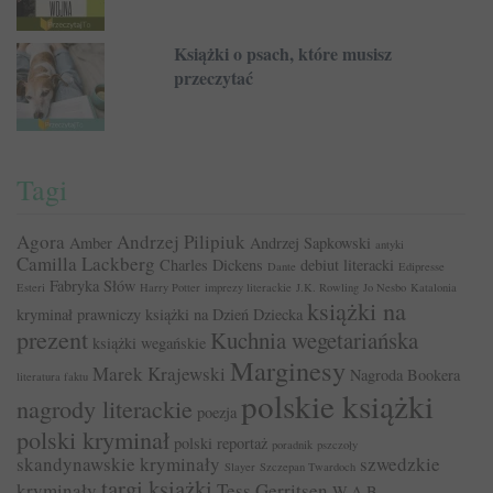
Książki o psach, które musisz
przeczytać
Tagi
Agora
Andrzej Pilipiuk
Amber
Andrzej Sapkowski
antyki
Camilla Lackberg
Charles Dickens
debiut literacki
Dante
Edipresse
Fabryka Słów
Esteri
Harry Potter
imprezy literackie
J.K. Rowling
Jo Nesbo
Katalonia
książki na
kryminał prawniczy
książki na Dzień Dziecka
prezent
Kuchnia wegetariańska
książki wegańskie
Marginesy
Marek Krajewski
Nagroda Bookera
literatura faktu
polskie książki
nagrody literackie
poezja
polski kryminał
polski reportaż
poradnik
pszczoły
skandynawskie kryminały
szwedzkie
Slayer
Szczepan Twardoch
targi książki
kryminały
Tess Gerritsen
W.A.B.