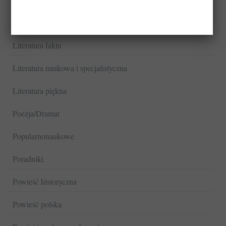
Książki kucharskie
Literatura faktu
Literatura naukowa i specjalistyczna
Literatura piękna
Poezja/Dramat
Popularnonaukowe
Poradniki
Powieść historyczna
Powieść polska