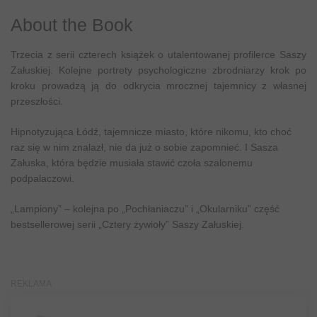
About the Book
Trzecia z serii czterech książek o utalentowanej profilerce Saszy
Załuskiej. Kolejne portrety psychologiczne zbrodniarzy krok po
kroku prowadzą ją do odkrycia mrocznej tajemnicy z własnej
przeszłości.
Hipnotyzująca Łódź, tajemnicze miasto, które nikomu, kto choć
raz się w nim znalazł, nie da już o sobie zapomnieć. I Sasza
Załuska, która będzie musiała stawić czoła szalonemu
podpalaczowi.
„Lampiony” – kolejna po „Pochłaniaczu” i „Okularniku” część
bestsellerowej serii „Cztery żywioły” Saszy Załuskiej.