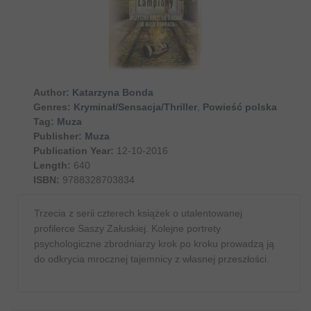
Author:
Katarzyna Bonda
Genres:
Kryminał/Sensacja/Thriller
,
Powieść polska
Tag:
Muza
Publisher:
Muza
Publication Year:
12-10-2016
Length:
640
ISBN:
9788328703834
Trzecia z serii czterech książek o utalentowanej
profilerce Saszy Załuskiej. Kolejne portrety
psychologiczne zbrodniarzy krok po kroku prowadzą ją
do odkrycia mrocznej tajemnicy z własnej przeszłości.