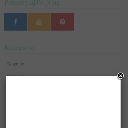
PrzeczytajTo.pl na:
Kategorie
Biografie
Fantastyka
Komiksy
Kryminał/Sensacja/Thriller
Książki dla dzieci
Książki dla młodzieży