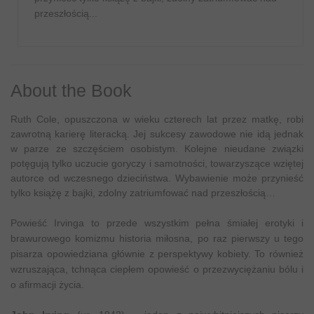
przeszłością...
About the Book
Ruth Cole, opuszczona w wieku czterech lat przez matkę, robi
zawrotną karierę literacką. Jej sukcesy zawodowe nie idą jednak
w parze ze szczęściem osobistym. Kolejne nieudane związki
potęgują tylko uczucie goryczy i samotności, towarzyszące wziętej
autorce od wczesnego dzieciństwa. Wybawienie może przynieść
tylko książę z bajki, zdolny zatriumfować nad przeszłością…
Powieść Irvinga to przede wszystkim pełna śmiałej erotyki i
brawurowego komizmu historia miłosna, po raz pierwszy u tego
pisarza opowiedziana głównie z perspektywy kobiety. To również
wzruszająca, tchnąca ciepłem opowieść o przezwyciężaniu bólu i
o afirmacji życia.