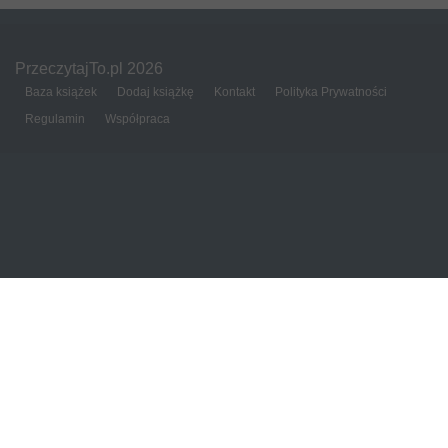
PrzeczytajTo.pl 2026
Baza książek
Dodaj książkę
Kontakt
Polityka Prywatności
Regulamin
Współpraca