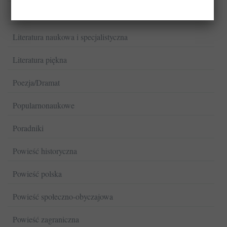
Literatura faktu
Literatura naukowa i specjalistyczna
Literatura piękna
Poezja/Dramat
Popularnonaukowe
Poradniki
Powieść historyczna
Powieść polska
Powieść społeczno-obyczajowa
Powieść zagraniczna