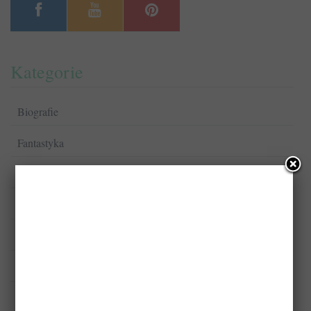
Kategorie
Biografie
Fantastyka
Komiksy
Kryminał/Sensacja/Thriller
Książki dla dzieci
Książki dla młodzieży
Książki kucharskie