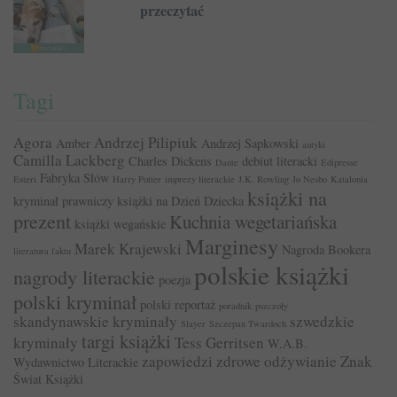
przeczytać
Tagi
Agora
Andrzej Pilipiuk
Amber
Andrzej Sapkowski
antyki
Camilla Lackberg
Charles Dickens
debiut literacki
Dante
Edipresse
Fabryka Słów
Esteri
Harry Potter
imprezy literackie
J.K. Rowling
Jo Nesbo
Katalonia
książki na
kryminał prawniczy
książki na Dzień Dziecka
prezent
Kuchnia wegetariańska
książki wegańskie
Marginesy
Marek Krajewski
Nagroda Bookera
literatura faktu
polskie książki
nagrody literackie
poezja
polski kryminał
polski reportaż
poradnik
pszczoły
skandynawskie kryminały
szwedzkie
Slayer
Szczepan Twardoch
targi książki
kryminały
Tess Gerritsen
W.A.B.
zapowiedzi
zdrowe odżywianie
Znak
Wydawnictwo Literackie
Świat Książki