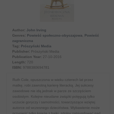
Author:
John Irving
Genres:
Powieść społeczno-obyczajowa
,
Powieść
zagraniczna
Tag:
Prószyński Media
Publisher:
Prószyński Media
Publication Year:
27-10-2016
Length:
720
ISBN:
9788380694781
Ruth Cole, opuszczona w wieku czterech lat przez
matkę, robi zawrotną karierę literacką. Jej sukcesy
zawodowe nie idą jednak w parze ze szczęściem
osobistym. Kolejne nieudane związki potęgują tylko
uczucie goryczy i samotności, towarzyszące wziętej
autorce od wczesnego dzieciństwa. Wybawienie może
przynieść tylko książę z bajki, zdolny zatriumfować nad