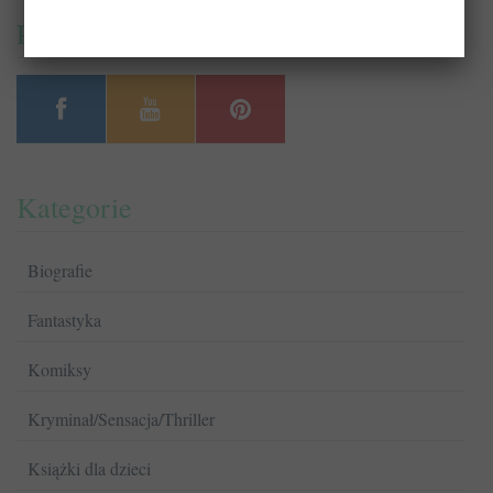
PrzeczytajTo.pl na:
Kategorie
Biografie
Fantastyka
Komiksy
Kryminał/Sensacja/Thriller
Książki dla dzieci