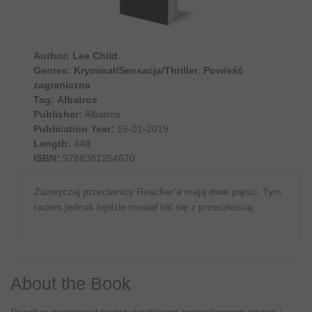
Author:
Lee Child
Genres:
Kryminał/Sensacja/Thriller
,
Powieść
zagraniczna
Tag:
Albatros
Publisher:
Albatros
Publication Year:
16-01-2019
Length:
448
ISBN:
9788381254670
Zazwyczaj przeciwnicy Reacher'a mają dwie pięści. Tym
razem jednak będzie musiał bić się z przeszłością.
About the Book
Reacher postanowił podążyć szlakiem zachodzącego słońca i