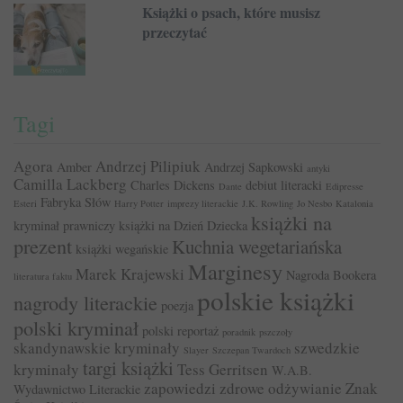
Książki o psach, które musisz
przeczytać
Tagi
Agora
Andrzej Pilipiuk
Amber
Andrzej Sapkowski
antyki
Camilla Lackberg
Charles Dickens
debiut literacki
Dante
Edipresse
Fabryka Słów
Esteri
Harry Potter
imprezy literackie
J.K. Rowling
Jo Nesbo
Katalonia
książki na
kryminał prawniczy
książki na Dzień Dziecka
prezent
Kuchnia wegetariańska
książki wegańskie
Marginesy
Marek Krajewski
Nagroda Bookera
literatura faktu
polskie książki
nagrody literackie
poezja
polski kryminał
polski reportaż
poradnik
pszczoły
skandynawskie kryminały
szwedzkie
Slayer
Szczepan Twardoch
targi książki
kryminały
Tess Gerritsen
W.A.B.
zapowiedzi
zdrowe odżywianie
Znak
Wydawnictwo Literackie