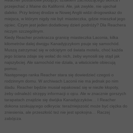
przejechać z Maine do Kalifornii. Ale, jak zwykle, nie ujechał
daleko. Przy leśnej drodze w Nowej Anglii widzi drogowskaz do
miejsca, w którym nigdy nie był: miasteczka, gdzie mieszkał jego
ojciec. Czym jest jeden dodatkowy dzień podróży? Dla Reachera
niczym szczególnym.
Kiedy Reacher przekracza granicę miasteczka Laconia, kilka
kilometrów dalej dwojgu Kanadyjczykom psuje się samochód.
Muszą zatrzymać się w odciętym od świata motelu, choć każda
jego ściana zdaje się wołać do nich, żeby wynosili się stąd jak
najszybciej. Ale samochód nie działa, a właściciele obiecują
pomoc…
Następnego ranka Reacher stara się dowiedzieć czegoś o
rodzinnym domu. W archiwach Laconii nie ma jednak po nim
śladu. Reacher będzie musiał wpakować się w niezłe kłopoty,
żeby odnaleźć strzępy informacji o ojcu. Ale w znacznie gorszych
tarapatach znajdzie się dwójka Kanadyjczyków… I Reacher
dokona szokującego odkrycia: teraźniejszość może być ciężka do
zniesienia, ale przeszłość też nie jest spokojna… Raczej
zabójcza.