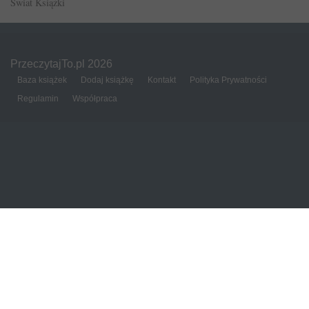
Świat Książki
PrzeczytajTo.pl 2026
Baza książek
Dodaj książkę
Kontakt
Polityka Prywatności
Regulamin
Współpraca