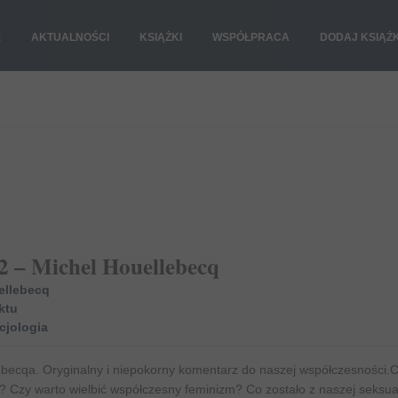
E
AKTUALNOŚCI
KSIĄŻKI
WSPÓŁPRACA
DODAJ KSIĄŻ
2 – Michel Houellebecq
ellebecq
ktu
cjologia
becqa. Oryginalny i niepokorny komentarz do naszej współczesności.
 Czy warto wielbić współczesny feminizm? Co zostało z naszej seksua