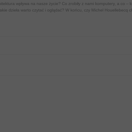
tektura wpływa na nasze życie? Co zrobiły z nami komputery, a co – l
ie dzieła warto czytać i oglądać? W końcu, czy Michel Houellebecq c