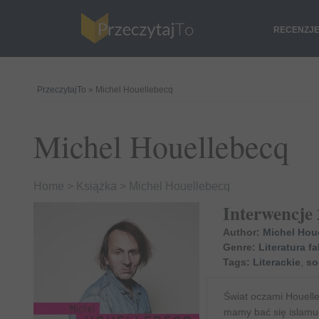
RECENZJ
PrzeczytajTo
» Michel Houellebecq
Michel Houellebecq
Home
>
Książka
>
Michel Houellebecq
Interwencje 
Author:
Michel Hou
Genre:
Literatura fa
Tags:
Literackie
,
so
Świat oczami Houelle
mamy bać się islamu?