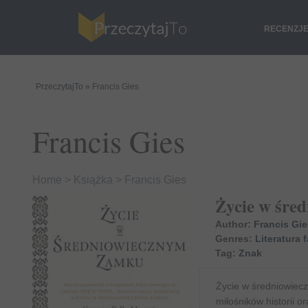
RECENZJ
PrzeczytajTo
» Francis Gies
Francis Gies
Home
>
Książka
>
Francis Gies
Życie w śre
Author:
Francis Gie
Genres:
Literatura 
Tag:
Znak
Życie w średniowiec
miłośników historii o