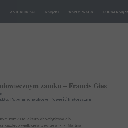
E
AKTUALNOŚCI
KSIĄŻKI
WSPÓŁPRACA
DODAJ KSIĄŻ
dniowiecznym zamku – Francis Gies
s
faktu
,
Popularnonaukowe
,
Powieść historyczna
znym zamku to lektura obowiązkowa dla
raz każdego wielbiciela George’a R.R. Martina