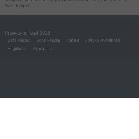
Świat Książki
PrzeczytajTo.pl 2026
Baza książek
Dodaj książkę
Kontakt
Polityka Prywatności
Regulamin
Współpraca