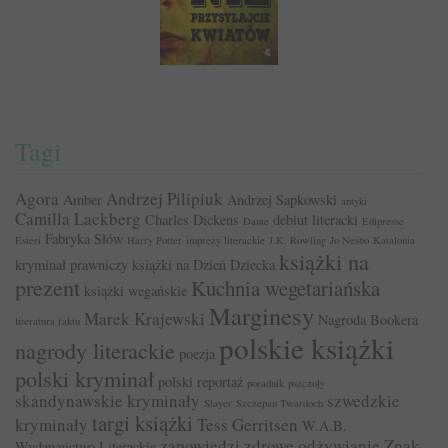
Tagi
Agora
Andrzej Pilipiuk
Amber
Andrzej Sapkowski
antyki
Camilla Lackberg
Charles Dickens
debiut literacki
Dante
Edipresse
Fabryka Słów
Esteri
Harry Potter
imprezy literackie
J.K. Rowling
Jo Nesbo
Katalonia
książki na
kryminał prawniczy
książki na Dzień Dziecka
prezent
Kuchnia wegetariańska
książki wegańskie
Marginesy
Marek Krajewski
Nagroda Bookera
literatura faktu
polskie książki
nagrody literackie
poezja
polski kryminał
polski reportaż
poradnik
pszczoły
skandynawskie kryminały
szwedzkie
Slayer
Szczepan Twardoch
targi książki
kryminały
Tess Gerritsen
W.A.B.
zapowiedzi
zdrowe odżywianie
Znak
Wydawnictwo Literackie