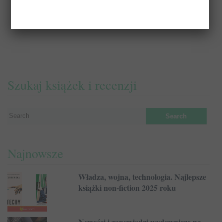
Szukaj książek i recenzji
Najnowsze
Władza, wojna, technologia. Najlepsze
książki non-fiction 2025 roku
Nowości i zapowiedzi wydawnicze na