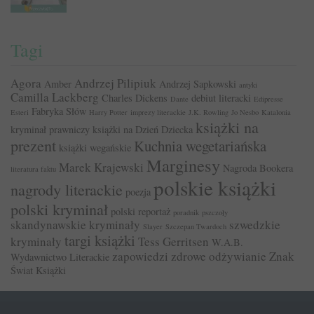
Tagi
Agora
Andrzej Pilipiuk
Amber
Andrzej Sapkowski
antyki
Camilla Lackberg
Charles Dickens
debiut literacki
Dante
Edipresse
Fabryka Słów
Esteri
Harry Potter
imprezy literackie
J.K. Rowling
Jo Nesbo
Katalonia
książki na
kryminał prawniczy
książki na Dzień Dziecka
prezent
Kuchnia wegetariańska
książki wegańskie
Marginesy
Marek Krajewski
Nagroda Bookera
literatura faktu
polskie książki
nagrody literackie
poezja
polski kryminał
polski reportaż
poradnik
pszczoły
skandynawskie kryminały
szwedzkie
Slayer
Szczepan Twardoch
targi książki
kryminały
Tess Gerritsen
W.A.B.
zapowiedzi
zdrowe odżywianie
Znak
Wydawnictwo Literackie
Świat Książki