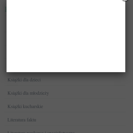
Kategorie
Biografie
Fantastyka
Komiksy
Kryminał/Sensacja/Thriller
Książki dla dzieci
Książki dla młodzieży
Książki kucharskie
Literatura faktu
Literatura naukowa i specjalistyczna