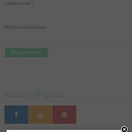
Adres e-mail
*
Witryna internetowa
PrzeczytajTo.pl na: