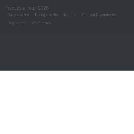
PrzeczytajTo.pl 2026
Baza książek
Dodaj książkę
Kontakt
Polityka Prywatności
Regulamin
Współpraca