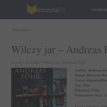
RECENZJ
PrzeczytajTo
»
Wilczy jar – Andreas 
Home
>
Książka
>
Wilczy jar - Andreas Fohr
Author:
Andreas Fo
Series:
Mroczna Str
Genre:
Kryminał/Sen
Tag:
Filia
Publisher:
Filia
Publication Year:
15
Koniec kwietnia, oko