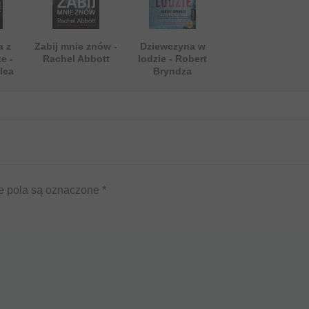
a z
Zabij mnie znów -
Dziewczyna w
e -
Rachel Abbott
lodzie - Robert
lea
Bryndza
 pola są oznaczone
*