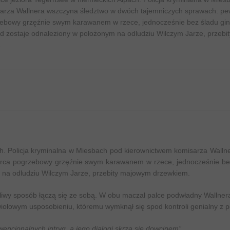
arza Wallnera wszczyna śledztwo w dwóch tajemniczych sprawach: pe
zebowy grzęźnie swym karawanem w rzece, jednocześnie bez śladu gin
d zostaje odnaleziony w położonym na odludziu Wilczym Jarze, przebit
.
ach. Policja kryminalna w Miesbach pod kierownictwem komisarza Wall
orca pogrzebowy grzęźnie swym karawanem w rzece, jednocześnie bez
 na odludziu Wilczym Jarze, przebity majowym drzewkiem.
liwy sposób łączą się ze sobą. W obu maczał palce podwładny Wallnera
wiołowym usposobieniu, któremu wymknął się spod kontroli genialny z p
ncjonalnych intryg, a jego dialogi skrzą się dowcipem”.