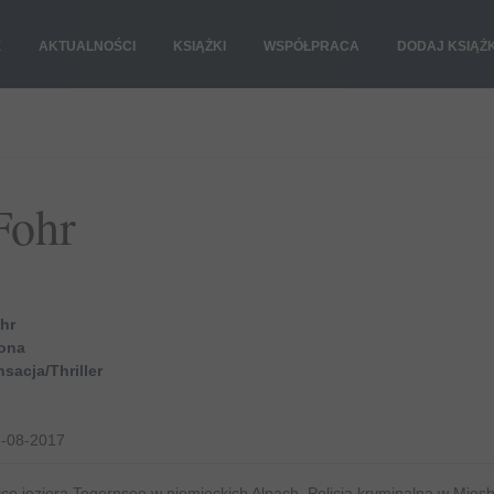
E
AKTUALNOŚCI
KSIĄŻKI
WSPÓŁPRACA
DODAJ KSIĄŻ
Fohr
hr
ona
sacja/Thriller
-08-2017
lice jeziora Tegernsee w niemieckich Alpach. Policja kryminalna w Mies