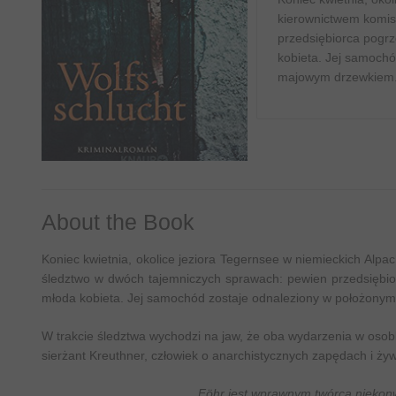
kierownictwem komis
przedsiębiorca pogr
kobieta. Jej samochó
majowym drzewkiem
About the Book
Koniec kwietnia, okolice jeziora Tegernsee w niemieckich Alp
śledztwo w dwóch tajemniczych sprawach: pewien przedsiębi
młoda kobieta. Jej samochód zostaje odnaleziony w położonym
W trakcie śledztwa wychodzi na jaw, że oba wydarzenia w osob
sierżant Kreuthner, człowiek o anarchistycznych zapędach i ży
„Föhr jest wprawnym twórcą niekonwe