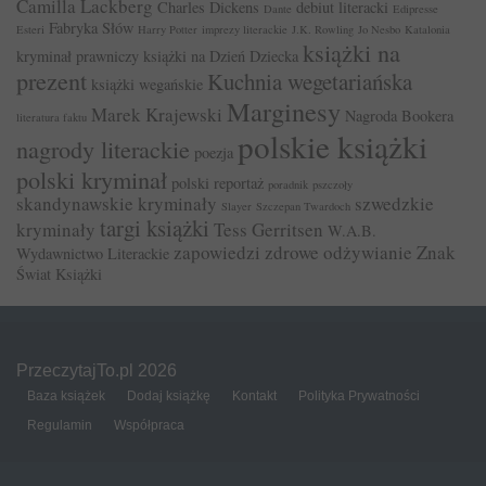
Camilla Lackberg
Charles Dickens
debiut literacki
Dante
Edipresse
Fabryka Słów
Esteri
Harry Potter
imprezy literackie
J.K. Rowling
Jo Nesbo
Katalonia
książki na
kryminał prawniczy
książki na Dzień Dziecka
prezent
Kuchnia wegetariańska
książki wegańskie
Marginesy
Marek Krajewski
Nagroda Bookera
literatura faktu
polskie książki
nagrody literackie
poezja
polski kryminał
polski reportaż
poradnik
pszczoły
skandynawskie kryminały
szwedzkie
Slayer
Szczepan Twardoch
targi książki
kryminały
Tess Gerritsen
W.A.B.
zapowiedzi
zdrowe odżywianie
Znak
Wydawnictwo Literackie
Świat Książki
PrzeczytajTo.pl 2026
Baza książek
Dodaj książkę
Kontakt
Polityka Prywatności
Regulamin
Współpraca