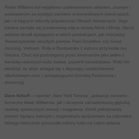
Robin Williams był wyjątkowo utalentowanym aktorem, znanym i
podziwianym za występy zarówno w komediowych stand-upach,
jak i w bijących rekordy popularności filmach fabularnych. Jego
kariera zaczęła się przełomową rolą w serialu Mork i Mindy. Serca
widzów skradł występami w takich produkcjach, jak chociażby
Stowarzyszenie umarłych poetów, Pani Doubtfire, czy Good
morning, Vietnam. Rola w Buntowniku z wyboru przyniosła mu
Oscara. Choć był postrzegany przez kinomanów jako jeden z
bardziej radosnych ludzi świata, popełnił samobójstwo. Mało kto
wiedział, że aktor zmagał się z depresją i uzależnieniem
alkoholowym oraz z postępującymi chorobą Parkinsona i
demencją.
Dave Itzkoff –
reporter „New York Timesa”, pokazuje zarówno
komiczny blask Williamsa, jak i skrzętnie zamaskowaną głęboką
studnię sprzecznych emocji i zwątpienia. Kreśli pełnokrwisty
portret, będący świeżym i oryginalnym spojrzeniem na człowieka,
którego twórczość poruszała miliony ludzi na całym świecie.