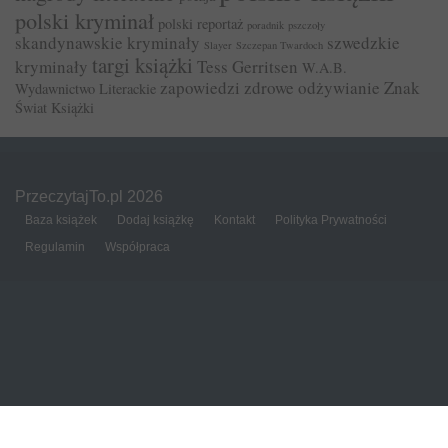
polski kryminał
polski reportaż
poradnik
pszczoły
skandynawskie kryminały
szwedzkie
Slayer
Szczepan Twardoch
targi książki
kryminały
Tess Gerritsen
W.A.B.
zapowiedzi
zdrowe odżywianie
Znak
Wydawnictwo Literackie
Świat Książki
PrzeczytajTo.pl 2026
Baza książek
Dodaj książkę
Kontakt
Polityka Prywatności
Regulamin
Współpraca