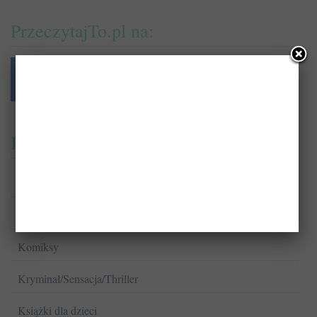
PrzeczytajTo.pl na:
Kategorie
Biografie
Fantastyka
Komiksy
Kryminał/Sensacja/Thriller
Książki dla dzieci