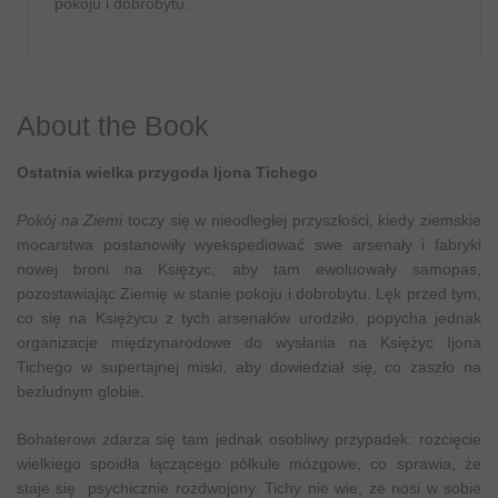
pokoju i dobrobytu.
About the Book
Ostatnia wielka przygoda Ijona Tichego
Pokój na Ziemi
toczy się w nieodległej przyszłości, kiedy ziemskie
mocarstwa postanowiły wyekspediować swe arsenały i fabryki
nowej broni na Księżyc, aby tam ewoluowały samopas,
pozostawiając Ziemię w stanie pokoju i dobrobytu. Lęk przed tym,
co się na Księżycu z tych arsenałów urodziło, popycha jednak
organizacje międzynarodowe do wysłania na Księżyc Ijona
Tichego w supertajnej miski, aby dowiedział się, co zaszło na
bezludnym globie.
Bohaterowi zdarza się tam jednak osobliwy przypadek: rozcięcie
wielkiego spoidła łączącego półkule mózgowe, co sprawia, że
staje się psychicznie rozdwojony. Tichy nie wie, że nosi w sobie