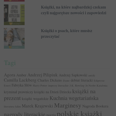
Książki, na które najbardziej czekam
czyli najgorętsze nowości i zapowiedzi
Książki o psach, które musisz
przeczytać
Tagi
Agora
Andrzej Pilipiuk
Amber
Andrzej Sapkowski
antyki
Camilla Lackberg
Charles Dickens
debiut literacki
Dante
Edipresse
Fabryka Słów
Esteri
Harry Potter
imprezy literackie
J.K. Rowling
Jo Nesbo
Katalonia
książki na
kryminał prawniczy
książki na Dzień Dziecka
prezent
Kuchnia wegetariańska
książki wegańskie
Marginesy
Marek Krajewski
Nagroda Bookera
literatura faktu
polskie książki
nagrody literackie
poezja