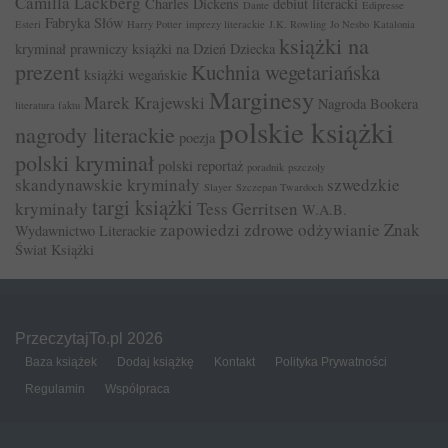
Camilla Lackberg
Charles Dickens
debiut literacki
Dante
Edipresse
Fabryka Słów
Esteri
Harry Potter
imprezy literackie
J.K. Rowling
Jo Nesbo
Katalonia
książki na
kryminał prawniczy
książki na Dzień Dziecka
prezent
Kuchnia wegetariańska
książki wegańskie
Marginesy
Marek Krajewski
Nagroda Bookera
literatura faktu
polskie książki
nagrody literackie
poezja
polski kryminał
polski reportaż
poradnik
pszczoły
skandynawskie kryminały
szwedzkie
Slayer
Szczepan Twardoch
targi książki
kryminały
Tess Gerritsen
W.A.B.
zapowiedzi
zdrowe odżywianie
Znak
Wydawnictwo Literackie
Świat Książki
PrzeczytajTo.pl 2026
Baza książek
Dodaj książkę
Kontakt
Polityka Prywatności
Regulamin
Współpraca