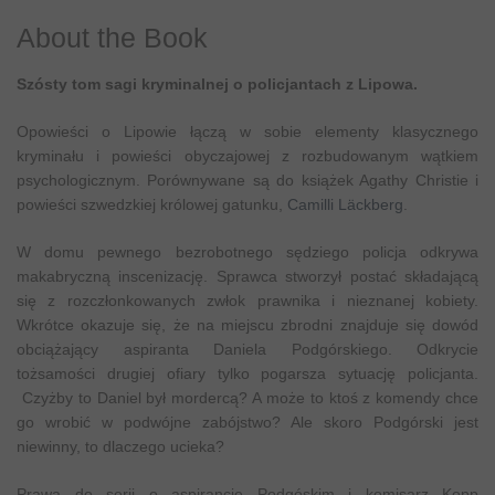
About the Book
Szósty tom sagi kryminalnej o policjantach z Lipowa.
Opowieści o Lipowie łączą w sobie elementy klasycznego
kryminału i powieści obyczajowej z rozbudowanym wątkiem
psychologicznym. Porównywane są do książek Agathy Christie i
powieści szwedzkiej królowej gatunku,
Camilli Läckberg
.
W domu pewnego bezrobotnego sędziego policja odkrywa
makabryczną inscenizację. Sprawca stworzył postać składającą
się z rozczłonkowanych zwłok prawnika i nieznanej kobiety.
Wkrótce okazuje się, że na miejscu zbrodni znajduje się dowód
obciążający aspiranta Daniela Podgórskiego. Odkrycie
tożsamości drugiej ofiary tylko pogarsza sytuację policjanta.
Czyżby to Daniel był mordercą? A może to ktoś z komendy chce
go wrobić w podwójne zabójstwo? Ale skoro Podgórski jest
niewinny, to dlaczego ucieka?
Prawa do serii o aspirancie Podgóskim i komisarz Kopp