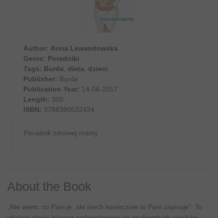
Author:
Anna Lewandowska
Genre:
Poradniki
Tags:
Burda
,
dieta
,
dzieci
Publisher:
Burda
Publication Year:
14-06-2017
Length:
300
ISBN:
9788380532434
Poradnik zdrowej mamy
About the Book
„Nie wiem, co Pani je, ale niech koniecznie to Pani zapisuje”. To
właśnie słowa lekarza zadowolonego ze znakomitych wyników