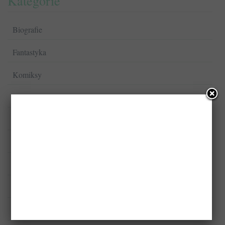
Kategorie
Biografie
Fantastyka
Komiksy
Kryminał/Sensacja/Thriller
Książki dla dzieci
Książki dla młodzieży
Książki kucharskie
Literatura faktu
Literatura naukowa i specjalistyczna