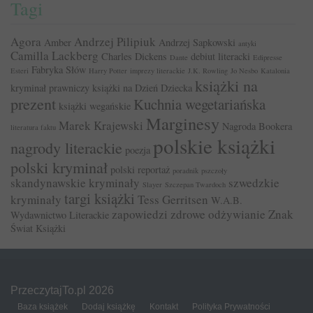
Tagi
Agora
Andrzej Pilipiuk
Amber
Andrzej Sapkowski
antyki
Camilla Lackberg
Charles Dickens
debiut literacki
Dante
Edipresse
Fabryka Słów
Esteri
Harry Potter
imprezy literackie
J.K. Rowling
Jo Nesbo
Katalonia
książki na
kryminał prawniczy
książki na Dzień Dziecka
prezent
Kuchnia wegetariańska
książki wegańskie
Marginesy
Marek Krajewski
Nagroda Bookera
literatura faktu
polskie książki
nagrody literackie
poezja
polski kryminał
polski reportaż
poradnik
pszczoły
skandynawskie kryminały
szwedzkie
Slayer
Szczepan Twardoch
targi książki
kryminały
Tess Gerritsen
W.A.B.
zapowiedzi
zdrowe odżywianie
Znak
Wydawnictwo Literackie
Świat Książki
PrzeczytajTo.pl 2026
Baza książek
Dodaj książkę
Kontakt
Polityka Prywatności