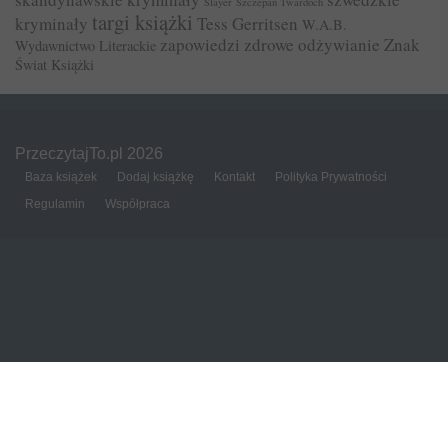
Slayer
Szczepan Twardoch
targi książki
kryminały
Tess Gerritsen
W.A.B.
zapowiedzi
zdrowe odżywianie
Znak
Wydawnictwo Literackie
Świat Książki
PrzeczytajTo.pl 2026
Baza książek
Dodaj książkę
Kontakt
Polityka Prywatności
Regulamin
Współpraca