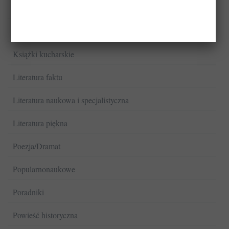
Książki dla dzieci
Książki dla młodzieży
Książki kucharskie
Literatura faktu
Literatura naukowa i specjalistyczna
Literatura piękna
Poezja/Dramat
Popularnonaukowe
Poradniki
Powieść historyczna