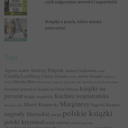
czyli najgorętsze nowości i zapowiedzi
Książki o psach, które musisz
przeczytać
Tagi
Agora
Andrzej Pilipiuk
Amber
Andrzej Sapkowski
antyki
Camilla Lackberg
Charles Dickens
debiut literacki
Dante
Edipresse
Fabryka Słów
Esteri
Harry Potter
imprezy literackie
J.K. Rowling
Jo Nesbo
Katalonia
książki na
kryminał prawniczy
książki na Dzień Dziecka
prezent
Kuchnia wegetariańska
książki wegańskie
Marginesy
Marek Krajewski
Nagroda Bookera
literatura faktu
polskie książki
nagrody literackie
poezja
polski kryminał
polski reportaż
poradnik
pszczoły
skandynawskie kryminały
szwedzkie