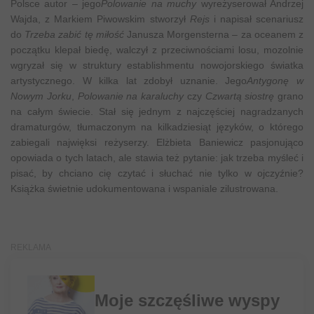
Polsce autor – jego
Polowanie na muchy
wyreżyserował Andrzej
Wajda, z Markiem Piwowskim stworzył
Rejs
i napisał scenariusz
do
Trzeba zabić tę miłość
Janusza Morgensterna – za oceanem z
początku klepał biedę, walczył z przeciwnościami losu, mozolnie
wgryzał się w struktury establishmentu nowojorskiego światka
artystycznego. W kilka lat zdobył uznanie. Jego
Antygonę w
Nowym Jorku
,
Polowanie na karaluchy
czy
Czwartą siostrę
grano
na całym świecie. Stał się jednym z najczęściej nagradzanych
dramaturgów, tłumaczonym na kilkadziesiąt języków, o którego
zabiegali najwięksi reżyserzy. Elżbieta Baniewicz pasjonująco
opowiada o tych latach, ale stawia też pytanie: jak trzeba myśleć i
pisać, by chciano cię czytać i słuchać nie tylko w ojczyźnie?
Książka świetnie udokumentowana i wspaniale zilustrowana.