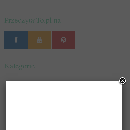
PrzeczytajTo.pl na:
Kategorie
Biografie
Fantastyka
Komiksy
Kryminał/Sensacja/Thriller