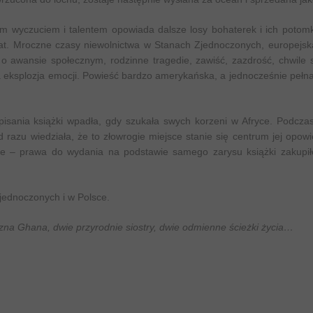
ym wyczuciem i talentem opowiada dalsze losy bohaterek i ich potom
 lat. Mroczne czasy niewolnictwa w Stanach Zjednoczonych, europejsk
 awansie społecznym, rodzinne tragedie, zawiść, zazdrość, chwile s
 eksplozja emocji. Powieść bardzo amerykańska, a jednocześnie pełna
apisania książki wpadła, gdy szukała swych korzeni w Afryce. Podcza
 razu wiedziała, że to złowrogie miejsce stanie się centrum jej opowi
e – prawa do wydania na podstawie samego zarysu książki zakupiło
jednoczonych i w Polsce.
na Ghana, dwie przyrodnie siostry, dwie odmienne ścieżki życia…