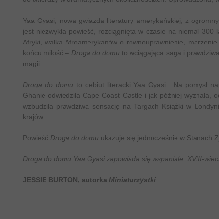
Yaa Gyasi, nowa gwiazda literatury amerykańskiej, z ogromn
jest niezwykła powieść, rozciągnięta w czasie na niemal 300
Afryki, walka Afroamerykanów o równouprawnienie, marzenie o
końcu miłość –
Droga do domu
to wciągająca saga i prawdziwa
magii.
Droga do domu
to debiut literacki Yaa Gyasi . Na pomysł n
Ghanie odwiedziła Cape Coast Castle i jak później wyznała, od
wzbudziła prawdziwą sensację na Targach Książki w Londyni
krajów.
Powieść
Droga do domu
ukazuje się jednocześnie w Stanach Z
Droga do domu Yaa Gyasi zapowiada się wspaniale. XVIII-wiecz
JESSIE BURTON, autorka
Miniaturzystki