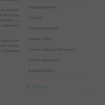
Popularnonaukowe
ków. Efektem
a kolonizacja
Poradniki
zczęścia i w
 afrykańskiej
Powieść historyczna
Powieść polska
s podróży po
eści. Książka
Powieść społeczno-obyczajowa
 kilkanaście
Powieść zagraniczna
Romans/Erotyka
Reklama