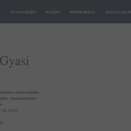
E
AKTUALNOŚCI
KSIĄŻKI
WSPÓŁPRACA
DODAJ KSIĄŻ
Gyasi
ołeczno-obyczajowa
ckie
,
niewolnictwo
e
-06-2016
96