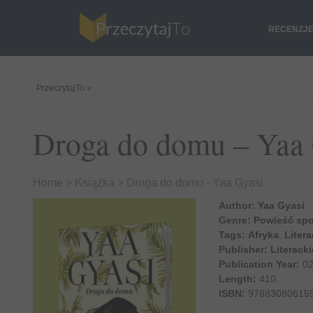
RECENZJ
PrzeczytajTo
»
Droga do domu – Yaa 
Home
>
Książka
>
Droga do domu - Yaa Gyasi
Author:
Yaa Gyasi
Genre:
Powieść sp
Tags:
Afryka
,
Litera
Publisher:
Literacki
Publication Year:
02
Length:
410
ISBN:
97883080615