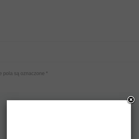
 pola są oznaczone
*