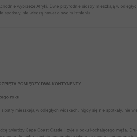
achodnie wybrzeże Afryki. Dwie przyrodnie siostry mieszkają w odległyc
ie spotkały, nie wiedzą nawet o swoim istnieniu.
ROZPIĘTA POMIĘDZY DWA KONTYNENTY
tego roku
siostry mieszkają w odległych wioskach, nigdy się nie spotkały, nie w
wódcę twierdzy Cape Coast Castle i żyje u boku kochającego męża. Druga
zucona do lochu, zostaje następnie wysłana za ocean i sprzedana jak