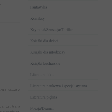
h
Fantastyka
Komiksy
Kryminał/Sensacja/Thriller
Książki dla dzieci
Książki dla młodzieży
Książki kucharskie
Literatura faktu
Literatura naukowa i specjalistyczna
iedzą nawet o
Literatura piękna
, Esi, trafia
Poezja/Dramat
o niewolnica.