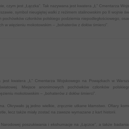
 wie, czym jest „Łączka”. Tak nazywana jest kwatera „Ł” Cmentarza Wo
awie, symbol nieugiętej walki z reżimem stalinowskim po II wojnie św
 pochówków członków polskiego podziemia niepodległościowego, osa
ch w więzieniu mokotowskim – „bohaterów z dołów śmierci”.
ana jest kwatera „Ł” Cmentarza Wojskowego na Powązkach w Warsz
 światowej. Miejsce anonimowych pochówków członków polskieg
ęzieniu mokotowskim – „bohaterów z dołów śmierci”.
na. Okrywało ją jedno wielkie, zręcznie utkane kłamstwo. Ofiary ko
tle, lecz także miały zostać na zawsze wymazane z kart historii.
ci Narodowej poszukiwania i ekshumacje na „Łączce”, a także badani