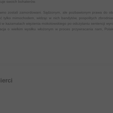
kuje swoich bohaterów.
ż dawno zostali zamordowani. Sądzonym, ale pozbawionym prawa do ob
wić tylko mimochodem, widząc w nich bandytów, pospolitych zbrodnia
i w kazamatach więzienia mokotowskiego po odczytaniu sentencji wyr
ikacja o wielkim wysiłku włożonym w proces przywracania nam, Polak