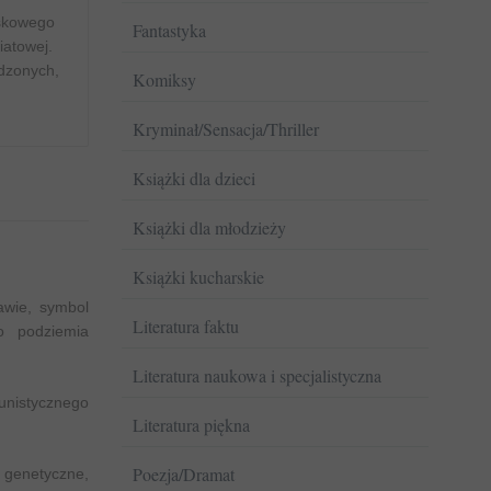
jskowego
Fantastyka
iatowej.
dzonych,
Komiksy
Kryminał/Sensacja/Thriller
Książki dla dzieci
Książki dla młodzieży
Książki kucharskie
awie, symbol
Literatura faktu
o podziemia
Literatura naukowa i specjalistyczna
munistycznego
Literatura piękna
Poezja/Dramat
a genetyczne,