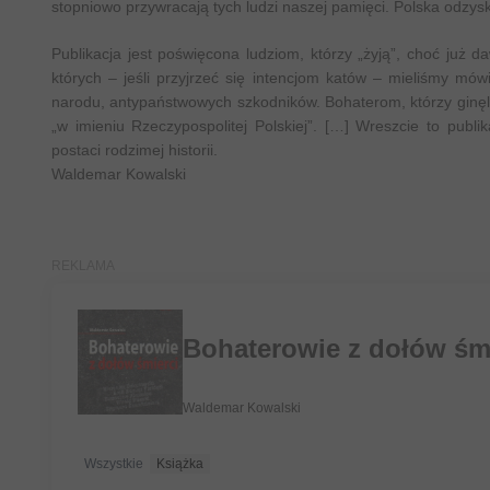
stopniowo przywracają tych ludzi naszej pamięci. Polska odzys
Publikacja jest poświęcona ludziom, którzy „żyją”, choć ju
których – jeśli przyjrzeć się intencjom katów – mieliśmy mó
narodu, antypaństwowych szkodników. Bohaterom, którzy ginęl
„w imieniu Rzeczypospolitej Polskiej”. […] Wreszcie to publ
postaci rodzimej historii.
Waldemar Kowalski