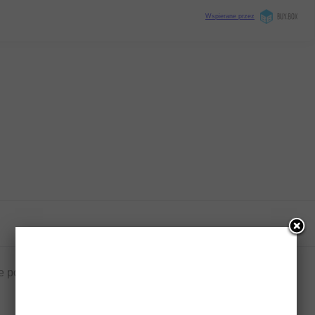
 pola są oznaczone
*