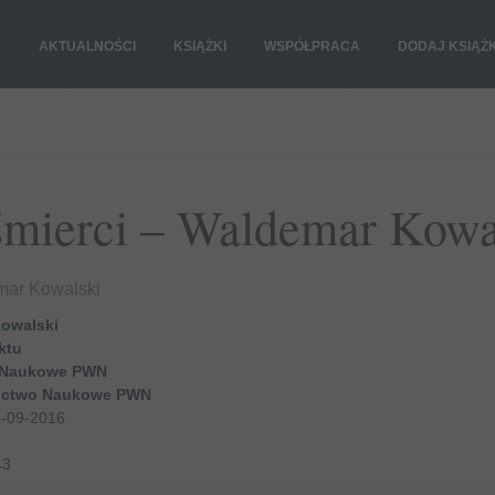
E
AKTUALNOŚCI
KSIĄŻKI
WSPÓŁPRACA
DODAJ KSIĄŻ
śmierci – Waldemar Kowa
mar Kowalski
owalski
ktu
 Naukowe PWN
ctwo Naukowe PWN
-09-2016
43