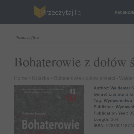
RECENZJ
PrzeczytajTo
»
Bohaterowie z dołów 
Home
>
Książka
>
Bohaterowie z dołów śmierci - Walde
Author:
Waldemar K
Genre:
Literatura fa
Tag:
Wydawnictwo
Publisher:
Wydawni
Publication Year:
05
Length:
304
ISBN:
97883011877