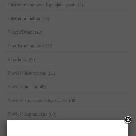
Literatura naukowa i specjalistyczna
(2)
Literatura piękna
(13)
Poezja/Dramat
(3)
Popularnonaukowe
(19)
Poradniki
(26)
Powieść historyczna
(23)
Powieść polska
(48)
Powieść społeczno-obyczajowa
(88)
Powieść zagraniczna
(69)
Romans/Erotyka
(13)