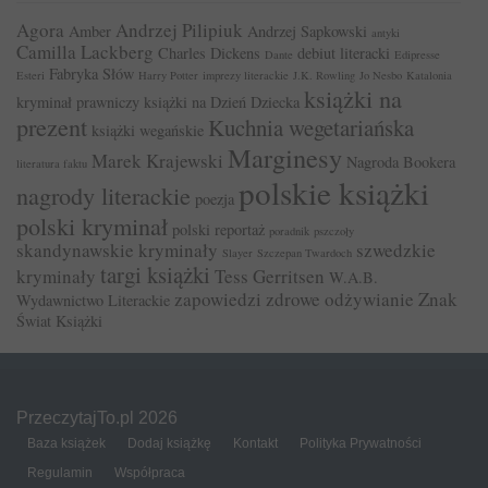
Agora
Andrzej Pilipiuk
Amber
Andrzej Sapkowski
antyki
Camilla Lackberg
Charles Dickens
debiut literacki
Dante
Edipresse
Fabryka Słów
Esteri
Harry Potter
imprezy literackie
J.K. Rowling
Jo Nesbo
Katalonia
książki na
kryminał prawniczy
książki na Dzień Dziecka
prezent
Kuchnia wegetariańska
książki wegańskie
Marginesy
Marek Krajewski
Nagroda Bookera
literatura faktu
polskie książki
nagrody literackie
poezja
polski kryminał
polski reportaż
poradnik
pszczoły
skandynawskie kryminały
szwedzkie
Slayer
Szczepan Twardoch
targi książki
kryminały
Tess Gerritsen
W.A.B.
zapowiedzi
zdrowe odżywianie
Znak
Wydawnictwo Literackie
Świat Książki
PrzeczytajTo.pl 2026
Baza książek
Dodaj książkę
Kontakt
Polityka Prywatności
Regulamin
Współpraca