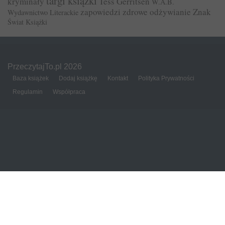
targi książki
kryminały
Tess Gerritsen
W.A.B.
zapowiedzi
zdrowe odżywianie
Znak
Wydawnictwo Literackie
Świat Książki
PrzeczytajTo.pl 2026
Baza książek
Dodaj książkę
Kontakt
Polityka Prywatności
Regulamin
Współpraca