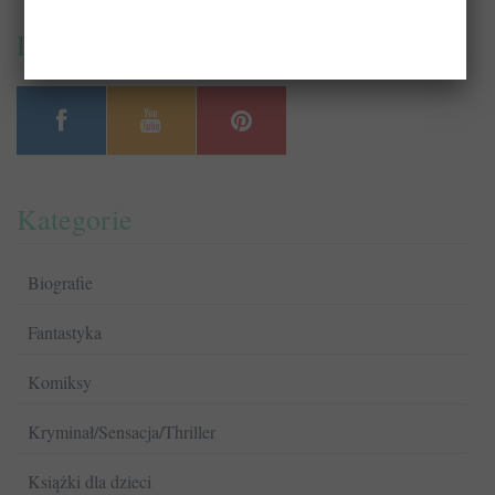
PrzeczytajTo.pl na:
Kategorie
Biografie
Fantastyka
Komiksy
Kryminał/Sensacja/Thriller
Książki dla dzieci