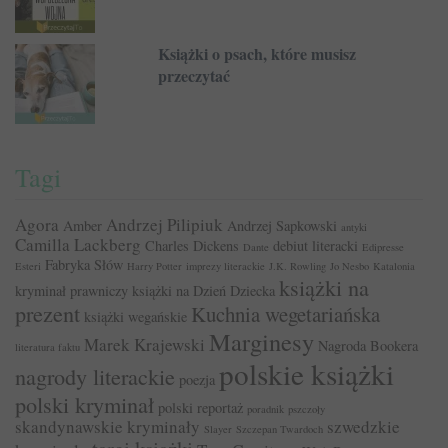
Książki o psach, które musisz
przeczytać
Tagi
Agora
Andrzej Pilipiuk
Amber
Andrzej Sapkowski
antyki
Camilla Lackberg
Charles Dickens
debiut literacki
Dante
Edipresse
Fabryka Słów
Esteri
Harry Potter
imprezy literackie
J.K. Rowling
Jo Nesbo
Katalonia
książki na
kryminał prawniczy
książki na Dzień Dziecka
prezent
Kuchnia wegetariańska
książki wegańskie
Marginesy
Marek Krajewski
Nagroda Bookera
literatura faktu
polskie książki
nagrody literackie
poezja
polski kryminał
polski reportaż
poradnik
pszczoły
skandynawskie kryminały
szwedzkie
Slayer
Szczepan Twardoch