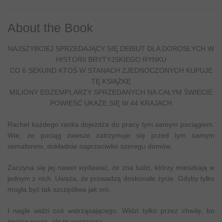
About the Book
NAJSZYBCIEJ SPRZEDAJĄCY SIĘ DEBIUT DLA DOROSŁYCH W
HISTORII BRYTYJSKIEGO RYNKU
CO 6 SEKUND KTOŚ W STANACH ZJEDNOCZONYCH KUPUJE
TĘ KSIĄŻKĘ
MILIONY EGZEMPLARZY SPRZEDANYCH NA CAŁYM ŚWIECIE
POWIEŚĆ UKAŻE SIĘ W 44 KRAJACH
Rachel każdego ranka dojeżdża do pracy tym samym pociągiem.
Wie, że pociąg zawsze zatrzymuje się przed tym samym
semaforem, dokładnie naprzeciwko szeregu domów.
Zaczyna się jej nawet wydawać, że zna ludzi, którzy mieszkają w
jednym z nich. Uważa, że prowadzą doskonałe życie. Gdyby tylko
mogła być tak szczęśliwa jak oni.
I nagle widzi coś wstrząsającego. Widzi tylko przez chwilę, bo
pociąg rusza, ale to wystarcza.