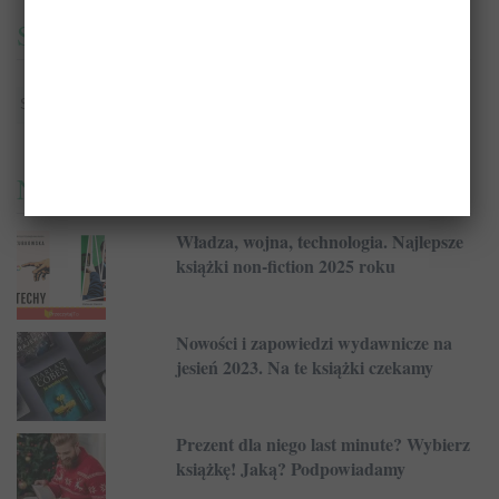
Szukaj książek i recenzji
Najnowsze
Władza, wojna, technologia. Najlepsze
książki non-fiction 2025 roku
Nowości i zapowiedzi wydawnicze na
jesień 2023. Na te książki czekamy
Prezent dla niego last minute? Wybierz
książkę! Jaką? Podpowiadamy