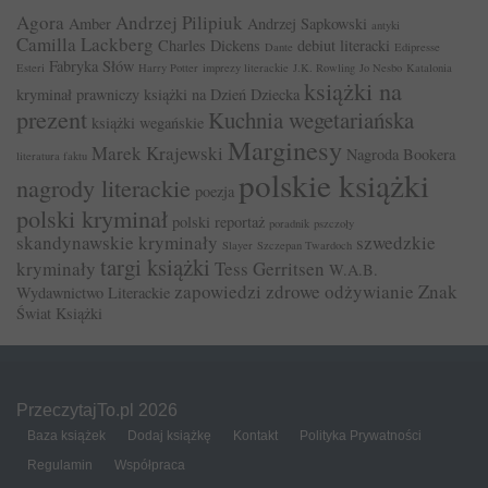
Agora
Andrzej Pilipiuk
Amber
Andrzej Sapkowski
antyki
Camilla Lackberg
Charles Dickens
debiut literacki
Dante
Edipresse
Fabryka Słów
Esteri
Harry Potter
imprezy literackie
J.K. Rowling
Jo Nesbo
Katalonia
książki na
kryminał prawniczy
książki na Dzień Dziecka
prezent
Kuchnia wegetariańska
książki wegańskie
Marginesy
Marek Krajewski
Nagroda Bookera
literatura faktu
polskie książki
nagrody literackie
poezja
polski kryminał
polski reportaż
poradnik
pszczoły
skandynawskie kryminały
szwedzkie
Slayer
Szczepan Twardoch
targi książki
kryminały
Tess Gerritsen
W.A.B.
zapowiedzi
zdrowe odżywianie
Znak
Wydawnictwo Literackie
Świat Książki
PrzeczytajTo.pl 2026
Baza książek
Dodaj książkę
Kontakt
Polityka Prywatności
Regulamin
Współpraca